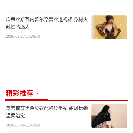
坎蒂丝斯瓦内普尔穿蕾丝透视裙 身材火
辣性感迷人
2026-07-27 14:36:43
梦境是一个充满未知和潜能的领域,一直是
很多创作者最着迷的创作来源之一。本片所呈
现的故事,不仅是对梦境世界的探索,更是一种寻
找内心平衡和疗愈之道。我们希望通过这部电
精彩推荐
影,给观众带来不同于以往的感受和启示。
章若楠穿黑色皮衣配格纹半裙 甜飒松弛
温柔治愈
2026-08-05 11:42:53