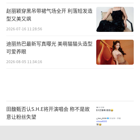
赵丽颖穿黑吊带裙气场全开 利落短发造
型又美又飒
2026-07-16 11:28:56
迪丽热巴最新写真曝光 美萌猫猫头造型
可爱养眼
2026-08-05 11:34:16
（责任编辑：郭一楠 CK001）
田馥甄否认S.H.E将开演唱会 称不是故
意让粉丝失望
2026-08-05 11:58:11