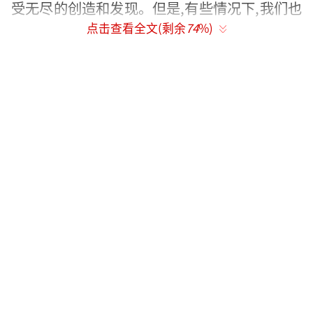
受无尽的创造和发现。但是,有些情况下,我们也
点击查看全文(剩余
74
%)
会在梦境中患上噩梦,被夜魔纠缠。而电影中呈
现的正是如何在清醒的梦境状态下,通过自我控
制和思考,克服夜魔的侵扰,获得自我救赎和内心
的真正自由。