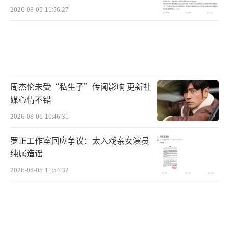
荣光、鲍天琦、刘慧、王蕾、刘捷等出演,江苏
2026-08-05 11:56:27
羽墨襄尘影业有限公司、北京菲欧姆文化发展
有限公司出品,东阳华亿影视传媒有限公司、北
京影厚网络传媒有限公司、武汉博亿绘影视传
媒有限公司联合出品,梦控玩家团队倾力打造,由
周杰伦未受“私生子”传闻影响 更新社
青年电影制作人萧羽墨担任总制片人、柴宏峰
媒心情不错
监制、郭文基执导,故事根据真实事件改编,以清
2026-08-06 10:46:31
醒梦为主题,开创一种通过清醒梦境探索内心世
界的电影形态,深受观众喜爱。
罗正工作室回应争议：太入戏亲女演员
纯属造谣
在发布会上,各位观众也纷纷表示,此片体现
2026-08-05 11:54:32
了梦境世界的美妙和神秘,也让他们对梦境这个
课题更加感兴趣,期待更多探索梦境的电影作
品。