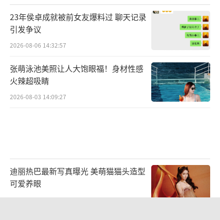
23年侯卓成就被前女友爆料过 聊天记录
引发争议
2026-08-06 14:32:57
张萌泳池美照让人大饱眼福！身材性感
昆剧《流光歌阙》2023版剧照
火辣超吸睛
2026-08-03 14:09:27
继承和发扬中华优秀传统文化，是当代戏
剧工作者的责任担当。“优秀传承”单元中，
北方昆曲剧院的《流光歌阕》和中国评剧院的
《染》以当代审美展现中国传统戏曲的魅力；
七小时马拉松戏剧《孔丘》通过现代演剧手段
迪丽热巴最新写真曝光 美萌猫猫头造型
与先哲跨时空思辨对话，追寻中华民族的文化
可爱养眼
根基；民国系列三部曲之一《不翼而飞》带给
2026-08-05 11:34:16
观众关于恶与善、愚昧与智慧的思考；儿童剧