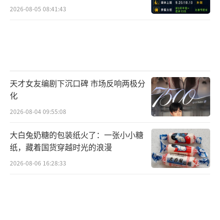
2026-08-05 08:41:43
好戏连连
优秀新创剧目轮番登场
本届展演活动在全国范围内征集、遴选了2
2部优秀小剧场剧目，涵盖了话剧、戏曲、音乐
天才女友编剧下沉口碑 市场反响两极分
剧、儿童剧、沉浸式戏剧等多个门类，分
化
为“优秀传承”“经典重构”和“探索创
2026-08-04 09:55:08
新”三个单元。
大白兔奶糖的包装纸火了：一张小小糖
纸，藏着国货穿越时光的浪漫
2026-08-06 16:28:33