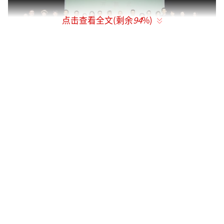
点击查看全文(剩余
94
%)
全体合影
北京市文化和旅游局二级巡视员马文致
辞，并介绍了2023“北京故事”优秀小剧场剧
目展演亮点。在致辞中，他强调，小戏剧有着
大作为，小剧场蕴藏大能量，小剧场戏剧以其
独特的艺术特质，在“演艺之都”建设中发挥
着不可替代的作用。下一步北京市将持续支持