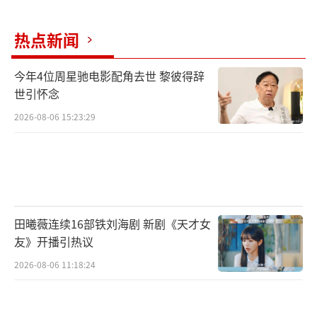
北京市文化和旅游局二级巡视员马文先生致辞
热点新闻
开幕仪式后，莅临现场的领导、专家、参
今年4位周星驰电影配角去世 黎彼得辞
演剧目代表与观众们一起观看本届“北京故
世引怀念
事”展演剧目《新西厢》。
2026-08-06 15:23:29
硕果累累
“北京故事”展演再度起航
自1982年中国第一部当代小剧场戏剧作品
田曦薇连续16部铁刘海剧 新剧《天才女
诞生，40多年来，北京作为小剧场戏剧发源
友》开播引热议
地，培育了一批标志性的小剧场空间，推出了
2026-08-06 11:18:24
众多脍炙人口的小剧场剧目，一代代富有影响
力的青年创作者持续涌现。