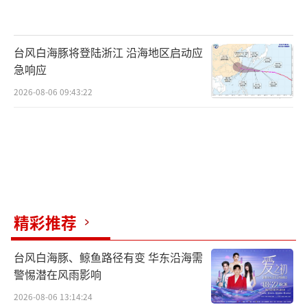
为更好引导小剧场剧目创作、搭建小剧场
演出平台，2012年，北京市打造了“北京故
台风白海豚将登陆浙江 沿海地区启动应
事”优秀小剧场剧目展演品牌，至今已举办9
急响应
届，累计推出182台剧目、近400场演出。独树
2026-08-06 09:43:22
一帜的文化标识、不拘一格的舞台呈现、海纳
百川的艺术视野、开放活跃的创新气息，
使“北京故事”成为首都重要的展演活动品
牌，其吸引力、影响力、传播力也逐步走向全
国，成为中国小剧场戏剧的风向标。
精彩推荐
台风白海豚、鲸鱼路径有变 华东沿海需
警惕潜在风雨影响
2026-08-06 13:14:24