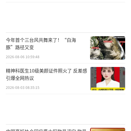
今年首个三台风共舞来了！“白海
豚”路径又变
京剧《吝啬鬼》剧照
2026-08-06 10:59:48
“展演平台、孵化基地、实践场
精神科医生10级美颜证件照火了 反差感
所”，“北京故事”以演出促创作、以普及育
引爆全网热议
市场，有力推动北京成为优秀小剧场戏剧创作
2026-08-03 08:35:15
高地与传播码头，从而更好发挥全国文化中心
的引导示范作用。