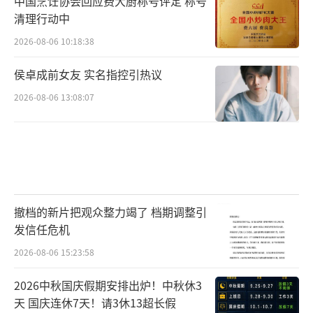
中国烹饪协会回应费大厨称号评定 称号
清理行动中
2026-08-06 10:18:38
侯卓成前女友 实名指控引热议
2026-08-06 13:08:07
儿童剧《猫神在故宫》剧照
2023“北京故事”优秀小剧场剧目展演将
撤档的新片把观众整力竭了 档期调整引
发信任危机
聚焦全国文化中心建设，围绕打造“演艺之
都”，进一步促进小剧场戏剧精品创作、健康
2026-08-06 15:23:58
发展和惠民文化消费，让各类小戏各展所长，
2026中秋国庆假期安排出炉！中秋休3
为“北京出大戏”营造良好氛围。
天 国庆连休7天！请3休13超长假