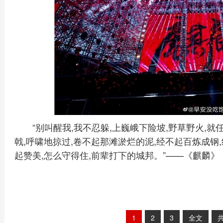
“别叫醒我,我不忍躲,上巍峨下险坡,野草野火,
戟,呼啸地掠过,卷不起那滩淤烂的泥,经不起百炼成钢
起赞美,怎么守得住,前辈打下的城邦。”——《麒麟》
1
2
3
全文