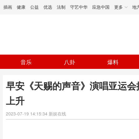
插画
健康
公益
优选
法制
守艺中华
应急中国
更多
地
音乐
八卦
爆料
早安《天赐的声音》演唱亚运会
上升
2023-07-19 14:15:34
新娱在线