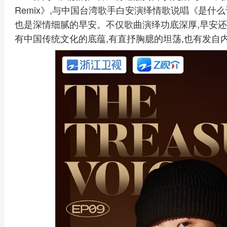
Remix》,与中国台湾歌手白安演绎情歌说唱《是什
也是深情细腻的早安。不仅歌曲演绎功底深厚,早安还
有中国传统文化的底蕴,有直抒胸臆的坦荡,也有发自