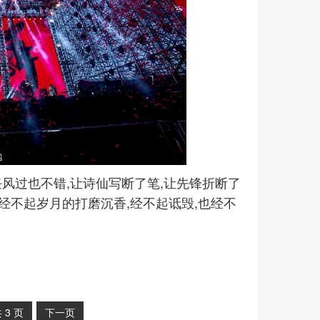
就任风过也不错,让诗仙写断了笔,让先锋折断了
,经不起岁月的打磨沉香,经不起诋毁,也经不
共
3
页
下一页