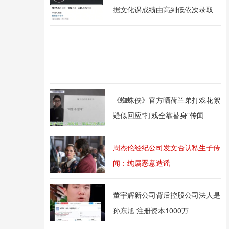
据文化课成绩由高到低依次录取
《蜘蛛侠》官方晒荷兰弟打戏花絮
疑似回应“打戏全靠替身”传闻
周杰伦经纪公司发文否认私生子传
闻：纯属恶意造谣
董宇辉新公司背后控股公司法人是
孙东旭 注册资本1000万