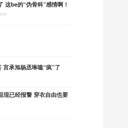
 这be的“伪骨科”感情啊！
6:30
 言承旭杨丞琳嗑“疯”了
阻现已经报警 穿衣自由也要