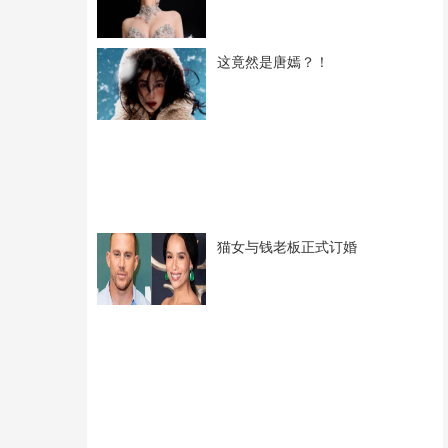
这竟然是唐嫣？！
猫女与钱老板正式订婚