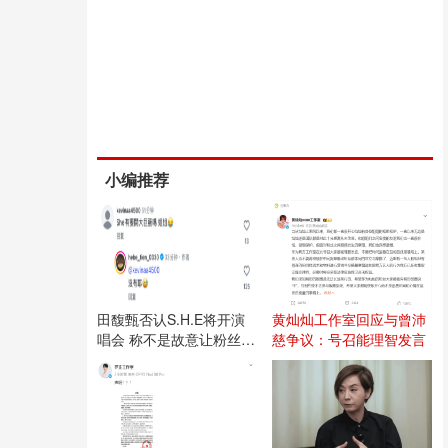
小编推荐
田馥甄否认S.H.E将开演
黄灿灿工作室回应与曾沛
唱会 称不是故意让粉丝失
慈争议：号召能理智发言
望