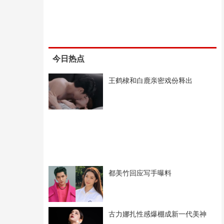
今日热点
王鹤棣和白鹿亲密戏份释出
都美竹回应写手曝料
古力娜扎性感爆棚成新一代美神