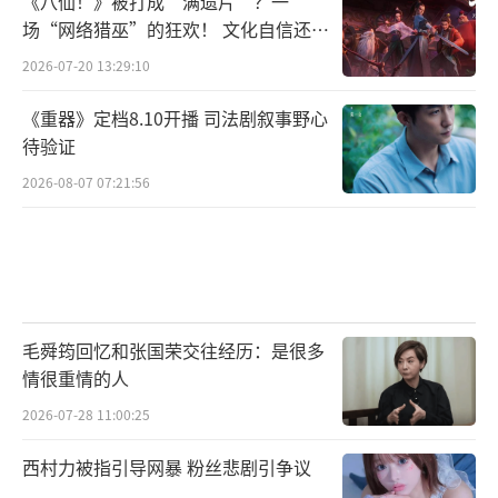
《八仙！》被打成“满遗片”？一
场“网络猎巫”的狂欢！ 文化自信还是
焦虑？
2026-07-20 13:29:10
《重器》定档8.10开播 司法剧叙事野心
待验证
2026-08-07 07:21:56
毛舜筠回忆和张国荣交往经历：是很多
情很重情的人
2026-07-28 11:00:25
海来阿木深情用心演绎了《阿果吉曲》、
《点歌的人》、《不过人间》、《别知己》、
西村力被指引导网暴 粉丝悲剧引争议