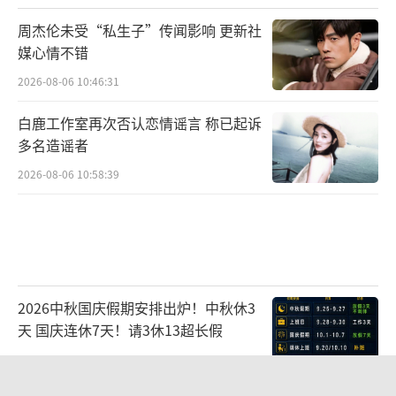
周杰伦未受“私生子”传闻影响 更新社
媒心情不错
2026-08-06 10:46:31
白鹿工作室再次否认恋情谣言 称已起诉
多名造谣者
2026-08-06 10:58:39
演唱会中间环节，海来阿木特别的给现场
观众，倾情讲述了《不过人间》这首歌背后的
2026中秋国庆假期安排出炉！中秋休3
故事，介绍了他一路走未来为了实现心中的音
天 国庆连休7天！请3休13超长假
乐之梦，所付出的各种坚守与坚持，随即海来
2026-08-05 08:41:43
阿木动情的演唱了《不过人间》，婉转悦耳的
旋律，走心的歌词，独特的嗓音，让现场观众