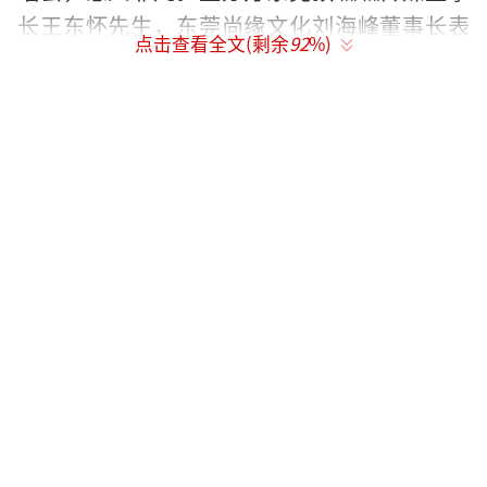
长王东怀先生，东莞尚缘文化刘海峰董事长表
点击查看全文(剩余
92
%)
示，组委会高度重视本次演唱会的各项准备工
作与前期策划，经过组委会全体成员数月时间
的缜密筹备，整合了社会各界资源，强势宣
传，成功取得了本次演唱会的火爆盛况。