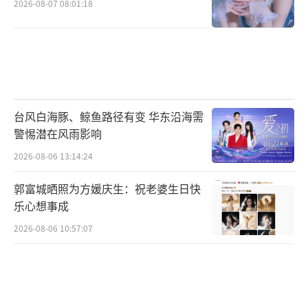
《三生有幸》、《你的千山万水》等众多的成
2026-08-07 08:01:18
名曲，以其深情的歌声和音乐故事打动了无数
人的心，用触动心灵的醇厚音色，为观众带来
了酣畅淋漓、直击心灵的音乐盛宴。
台风白海豚、鲸鱼路径有变 华东沿海需
警惕潜在风雨影响
2026-08-06 13:14:24
郭富城晒照为方媛庆生：祝老婆生日快
乐心想事成
2026-08-06 10:57:07