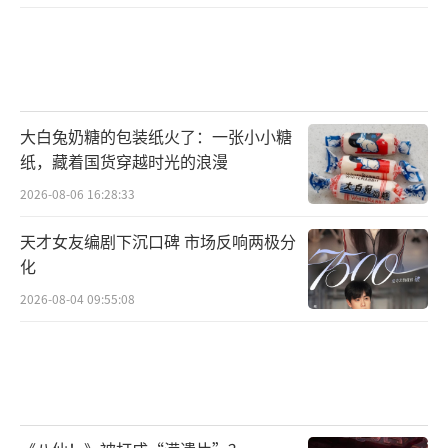
演唱会当晚，现场人潮涌动，座无虚席。
社会各界领导嘉宾、赞助伙伴、主流媒体以及
来自全国各地的的歌迷们纷纷到场，在灯光与
音乐的激情碰撞中，共同参与这场不负众望的
大白兔奶糖的包装纸火了：一张小小糖
音乐狂欢，共同见证音乐向上的力量，共同唱
纸，藏着国货穿越时光的浪漫
响东莞璀璨之夜！
2026-08-06 16:28:33
天才女友编剧下沉口碑 市场反响两极分
化
2026-08-04 09:55:08