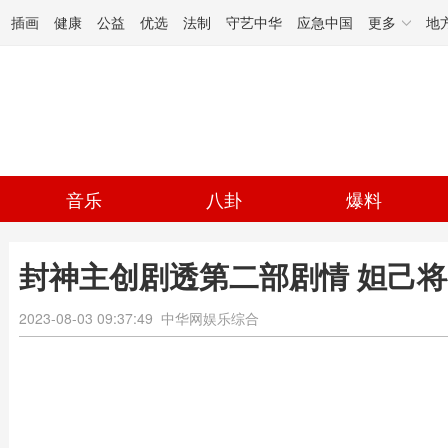
插画
健康
公益
优选
法制
守艺中华
应急中国
更多
地
音乐
八卦
爆料
封神主创剧透第二部剧情 妲己将
2023-08-03 09:37:49
中华网娱乐综合