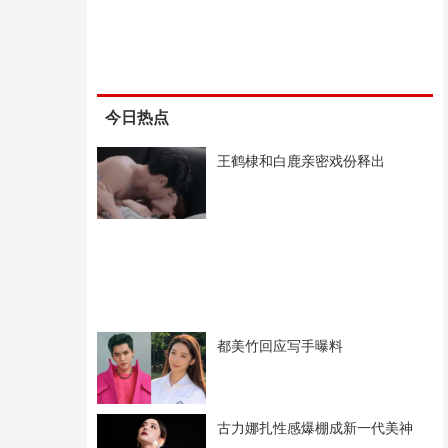
今日热点
王鹤棣和白鹿亲密戏份释出
都美竹回应写手曝料
古力娜扎性感爆棚成新一代美神