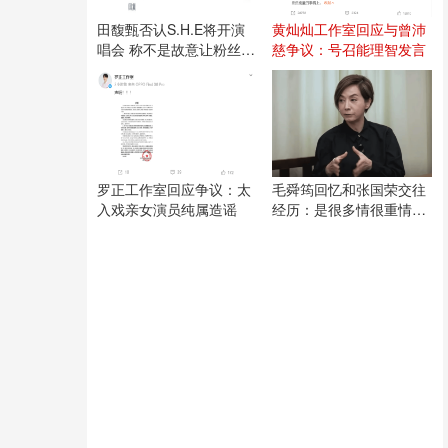
田馥甄否认S.H.E将开演
黄灿灿工作室回应与曾沛
唱会 称不是故意让粉丝失
慈争议：号召能理智发言
望
罗正工作室回应争议：太
毛舜筠回忆和张国荣交往
入戏亲女演员纯属造谣
经历：是很多情很重情的
人