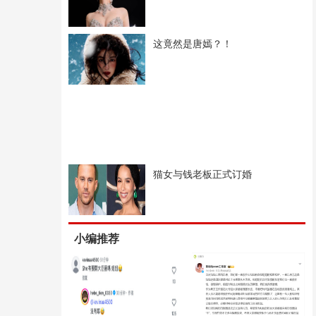
这竟然是唐嫣？！
猫女与钱老板正式订婚
小编推荐