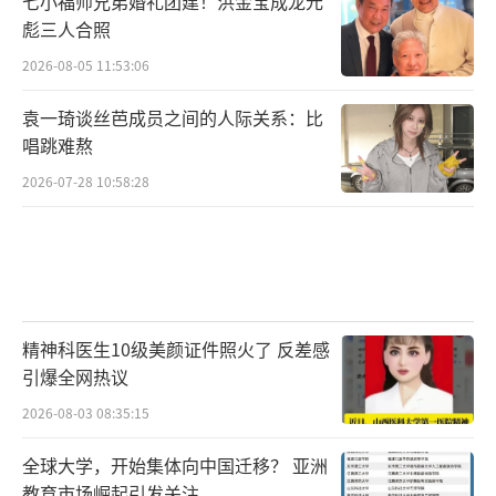
七小福师兄弟婚礼团建！洪金宝成龙元
与人体生命活动密切相关的2万余种蛋白质贴上
彪三人合照
标签，这就像组建了北斗网络一样。”李劲松
2026-08-05 11:53:06
表示。这，就是基因组标签计划（GTP）。而
袁一琦谈丝芭成员之间的人际关系：比
类精子干细胞介导半克隆技术在给蛋白质贴上
唱跳难熬
标签方面发挥重要的作用。科学家可以直接跟
2026-07-28 10:58:28
踪这些带有标签的蛋白质，观察它们在生命活
动中的表现。李劲松院士不仅率先建立了半克
隆技术体系，而且提出和推动了基于半克隆技
术的基因组标签计划，如今正在一步步铸建起
生命科学研究的北斗导航。这个突破或将给人
精神科医生10级美颜证件照火了 反差感
引爆全网热议
类疾病的研究带来一场革命。科学引荐人陈辰
更是在节目中感叹道：“20年前全球科学家共
2026-08-03 08:35:15
同来完成人类基因组计划的时候，据说中国科
全球大学，开始集体向中国迁移？ 亚洲
学家的贡献只有1%，而这一次李院士的基因标
教育市场崛起引发关注