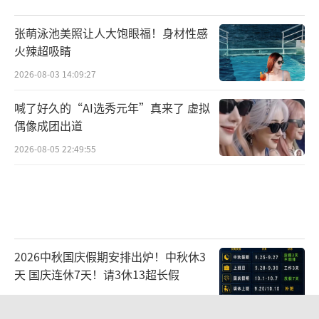
学生找上门来。但到了第二年，更多学生放弃
李劲松实验室，选择去做容易出数据的分子生
张萌泳池美照让人大饱眼福！身材性感
物学实验。在那样的环境下，一种舆论开始甚
火辣超吸睛
嚣尘上：“李劲松实验室是做技术的，不是做
2026-08-03 14:09:27
科学的。”学生转组、退学等情况接踵而至。
喊了好久的“AI选秀元年”真来了 虚拟
在两年内李劲松都没有招到任何学生。但也有
偶像成团出道
人并没有放弃，他的第一批学生都一直坚持下
2026-08-05 22:49:55
来。如今他的第一批学生已经全部成为了教
授，在以另一种方式“传道”。
2026中秋国庆假期安排出炉！中秋休3
天 国庆连休7天！请3休13超长假
2026-08-05 08:41:43