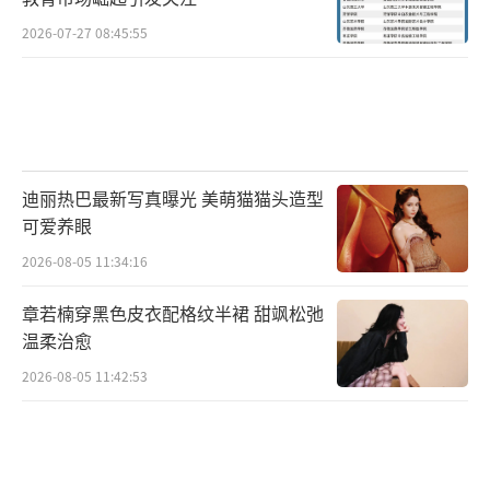
签组计划，中国科学家可能说可以做出100%的
2026-07-27 08:45:55
贡献了，非常非常的了不起。”纵观我国科技
的发展，无一不是科学家们勇于深入探索科学
的“无人区”，不断地探索与尝试。理论和实
践成果的取得不仅需要想象力，更要耐得住寂
迪丽热巴最新写真曝光 美萌猫猫头造型
寞！
可爱养眼
“李老师你放心，我们一定坚持在这
2026-08-05 11:34:16
儿！”李劲松时不时回忆起学生们的这句话，
章若楠穿黑色皮衣配格纹半裙 甜飒松弛
仍觉感动。你可能难以想象，真正想要掌握半
温柔治愈
克隆技术，需要花一整年的时间学习整个实验
2026-08-05 11:42:53
体系。当最初的新鲜感被重复工作的枯燥取
代，还会有人愿意继续这项研究吗？时间追溯
到2007年，李劲松回国组建实验室之初，许多