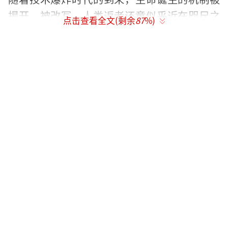
揭开、被改写，人类返老还童似乎近在咫尺之
点击查看全文(剩余
87
%)
间。生命科学的飞速进步将把人类带向哪里？
首档中国前沿科学思想秀《未来中国》第
二季第六期已于（8月11日）20:30在东方卫视
首播，21:30在安徽卫视播出，8月14日21:40在
浙江卫视播出，8月15日21:40在江苏卫视播
出。本期《未来中国》邀请到中国科学院院
士、干细胞与发育生物学家李劲松，他将与我
们一起探索生命的奥秘。同时，五位科学青年
也会畅聊生殖与干细胞相关的热门议题。你会
克隆已逝的宠物吗？未来会有一天不需要自己
生孩子吗？本期《未来中国》带你从干细胞的
维度丈量生命的长度。