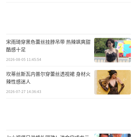
宋雨琦穿黑色蕾丝挂脖吊带 热辣飒爽甜
酷感十足
从无到有，李劲松院士铸建生命科学研究
2026-08-05 11:45:54
的“北斗导航”
坎蒂丝斯瓦内普尔穿蕾丝透视裙 身材火
辣性感迷人
你知道生命科学研究领域也有自己的“北
2026-07-27 14:36:43
斗导航”吗？2001年，人类基因组计划成功揭
示了2.2万个编码蛋白质的基因。但是要想从根
本上阐释生命，就必须找到一种方法，能跟
踪、观测生命体活动中真实状态的蛋白质，这
样就需要2万多个抗体。“我们的想法是，要为