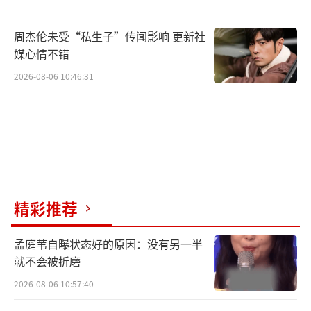
周杰伦未受“私生子”传闻影响 更新社
媒心情不错
2026-08-06 10:46:31
传统非遗、民族技艺、职业技能“极致绽
放”
创新传承助力乡村文化振兴“活起来”
精彩推荐
“锣鼓一响，醒狮登场”，广西平南龙狮
团《瑞狮庆丰年》带你领略不一样的“南
孟庭苇自曝状态好的原因：没有另一半
狮”灵动之美；“逢喜事，必跳菜”，云南大
就不会被折磨
理《南涧跳菜》展现音乐、舞蹈、杂技与美食
2026-08-06 10:57:40
的完美结合；国家级非遗“泉州提线木偶