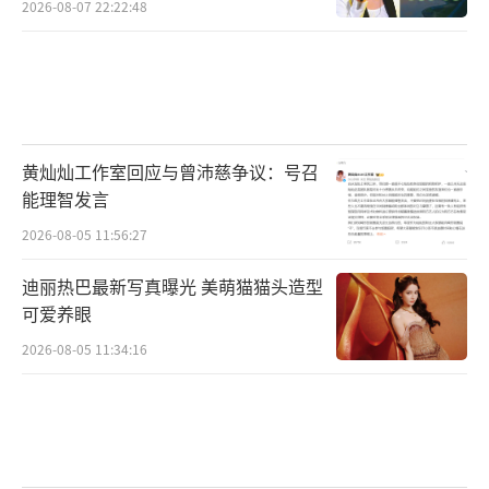
2026-08-07 22:22:48
黄灿灿工作室回应与曾沛慈争议：号召
能理智发言
来！选出咱“村里闪亮的星”
2026-08-05 11:56:27
首推跨屏“三农文化IP”梦幻联动
迪丽热巴最新写真曝光 美萌猫猫头造型
可爱养眼
在节目播出之前，《丰收集结号》已经开
2026-08-05 11:34:16
通了“丰晚”官方专题页面，“三农”达人招
募活动也提前在总台新媒体矩阵启动。节目还
首次在播出期间同步启动网络投票平台，通过
央视网、央视影音搜索“丰晚”或“丰收集结