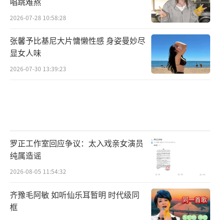
唱跳难熬
不同地区、各具特色的选手也将陆续登场。
2026-07-28 10:58:28
《丰收集结号》已吹响，“丰晚”又将如何精
彩亮相？让人不禁期待值拉满。
张馨予比基尼大片慵懒性感 身姿曼妙尽
显女人味
2026-07-30 13:39:23
罗正工作室回应争议：太入戏亲女演员
纯属造谣
2026-08-05 11:54:32
齐豫毛阿敏 如听仙乐耳暂明 时代级同
框