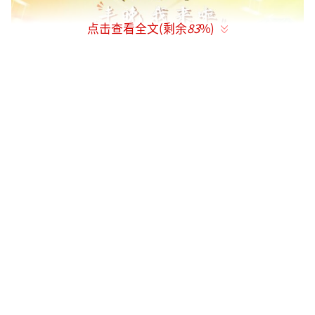
点击查看全文(剩余
83
%)
首推大小屏融合传播“丰晚套装”
横竖都精彩，互动有新招
2023年《丰收集结号》以“庆丰收促和
美”为主题进行全面融合创新呈现。节目在福
建、河北、陕西等地设置竞演舞台，首次推出
的“丰收集结号：丰晚我来啦”8小时伴随式移
动直播将于8月12日下午全网平台同步上线，通
过“小屏包大屏”形式打造幕后探班、乐游攻