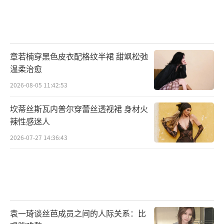
戏”在90后的演绎下展现出别样神韵；河南果
农在经年累月的叉车运输工作里练就一身惊人
绝技；圆球上如何再摞五层玻璃杯？乌龙茶制
章若楠穿黑色皮衣配格纹半裙 甜飒松弛
作技艺如何用舞蹈精彩还原？还有来自中原大
温柔治愈
地与雪山深处的新农人们青春放歌……8月12日
2026-08-05 11:42:53
（周六）20:47，《丰收集结号》将在CCTV-17
首播。节目中这些古老与现代的融合、传统与
坎蒂丝斯瓦内普尔穿蕾丝透视裙 身材火
辣性感迷人
流行的融合、乡村与城市的融合，都将为观众
2026-07-27 14:36:43
和网友打开“新思路”。
在接下来的《丰收集结号》节目和“丰晚
我来啦”系列融媒体直播中，精神矍铄的阿公
天团、喜庆热闹的河南唢呐班、原汁原味的京
东大鼓、让面食“开花”的煎饼花女团等来自
袁一琦谈丝芭成员之间的人际关系：比