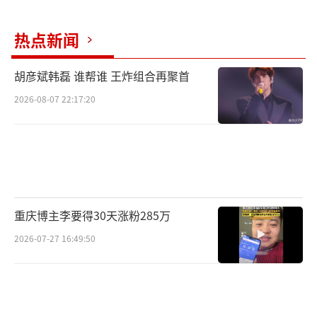
中国”融合传播行动启动前的第一道预热“乡
村文化大餐”。
热点新闻
胡彦斌韩磊 谁帮谁 王炸组合再聚首
2026-08-07 22:17:20
重庆博主李要得30天涨粉285万
2026-07-27 16:49:50