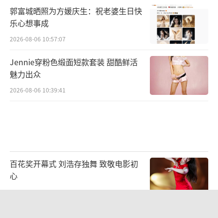
号”，就能进入投票页面，为自己喜欢的节目
郭富城晒照为方媛庆生：祝老婆生日快
和选手加油，为家乡的优秀“三农”达人助
乐心想事成
力。综合实力强、网络人气高的选手将有机会
2026-08-06 10:57:07
亮相总台2023年“丰晚”舞台。谁才是你心目
Jennie穿粉色缎面短款套装 甜酷鲜活
中闪亮的那颗“星”？
魅力出众
今年“丰收集结号：丰晚我来啦”系列直
2026-08-06 10:39:41
播还创新推出深度跨屏“三农文化IP”联动行
动。首期直播中，与劳作纪实真人秀《种地
吧》“十个勤天”4位少年互动对话，看年轻一
代如何通过真实体验理解农耕文明、拥抱乡村
百花奖开幕式 刘浩存独舞 致敬电影初
振兴。接下来的直播活动还将继续跨屏联动线
心
上线下高人气的“网红村长”、火热出圈的村
2026-08-07 22:20:02
级赛事、扎根泥土的乡村音乐人等，撬动更
多“三农文化IP”的跨界跨屏交流合作，以文
毛舜筠回忆和张国荣交往经历：是很多