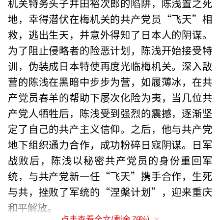
机关特务头子井田裕次郎的陷阱，陈浅置之死
地，幸得潜伏在梅机关的共产党员“飞天”相
救，逃出生天，并意外得知了日本人的阴谋。
为了阻止侵略者的险恶计划，陈浅开始接受特
训，伪装成日本特使再度光临梅机关。深入敌
营的陈浅在黑暗中步步为营，如履薄冰，在共
产党员春羊的帮助下屡次化险为夷，当几位共
产党人牺牲后，陈浅受到强烈的震撼，逐渐坚
定了自己的共产主义信仰。之后，他与共产党
地下组织通力合作，成功粉碎日寇阴谋。日军
战败后，陈浅以秘密共产党员的身份重回军
统，与共产党新一任“飞天”携手合作，生死
与共，挫败了军统的“涅槃计划”，迎来重庆
和平解放。
点击查看全文(剩余
79
%)