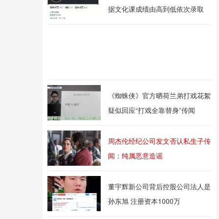
据文化课成绩由高到低依次录取
《蜘蛛侠》官方晒荷兰弟打戏花絮
疑似回应“打戏全靠替身”传闻
周杰伦经纪公司发文否认私生子传
闻：纯属恶意造谣
董宇辉新公司背后控股公司法人是
孙东旭 注册资本1000万