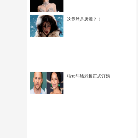
这竟然是唐嫣？！
猫女与钱老板正式订婚