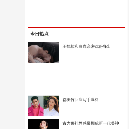
今日热点
王鹤棣和白鹿亲密戏份释出
都美竹回应写手曝料
古力娜扎性感爆棚成新一代美神