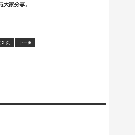
与大家分享。
共
3
页
下一页