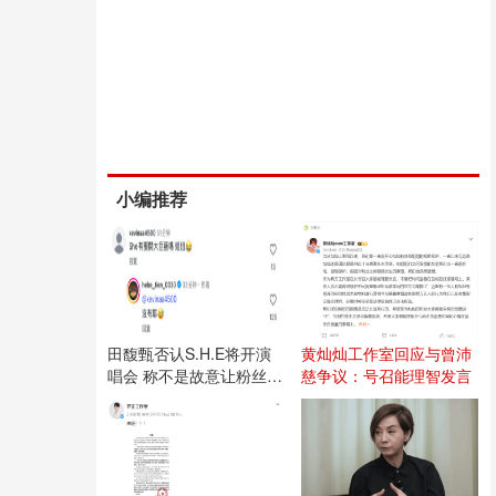
小编推荐
田馥甄否认S.H.E将开演
黄灿灿工作室回应与曾沛
唱会 称不是故意让粉丝失
慈争议：号召能理智发言
望