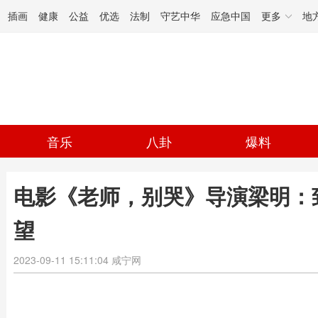
插画
健康
公益
优选
法制
守艺中华
应急中国
更多
地
音乐
八卦
爆料
电影《老师，别哭》导演梁明：
望
2023-09-11 15:11:04
咸宁网