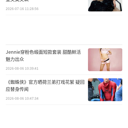
王泊文不谋而合，他曾在《穿越火线》《诛仙
2026-07-16 11:28:56
青云志》等人气剧集中有着精彩表现。
Jennie穿粉色缎面短款套装 甜酷鲜活
魅力出众
2026-08-06 10:39:41
《蜘蛛侠》官方晒荷兰弟打戏花絮 疑回
应替身传闻
2026-08-06 10:47:34
彗星地宫气势恢宏，术士造梦惊险离奇，9
月16日上午10点，来腾讯视频、爱奇艺、优酷