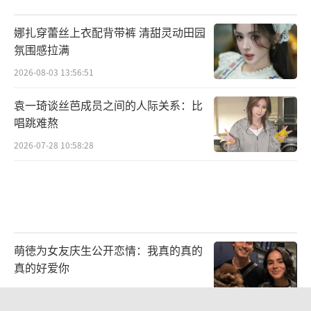
一举揭开“介子鬼城”的神秘面纱。
（责任编辑：
郭一楠 CK001）
娜扎穿蕾丝上衣配背带裤 清甜灵动田园
氛围感拉满
2026-08-03 13:56:51
袁一琦谈丝芭成员之间的人际关系：比
唱跳难熬
2026-07-28 10:58:28
萌徳为女友庆生公开恋情：我真的真的
真的好爱你
2026-08-06 10:56:33