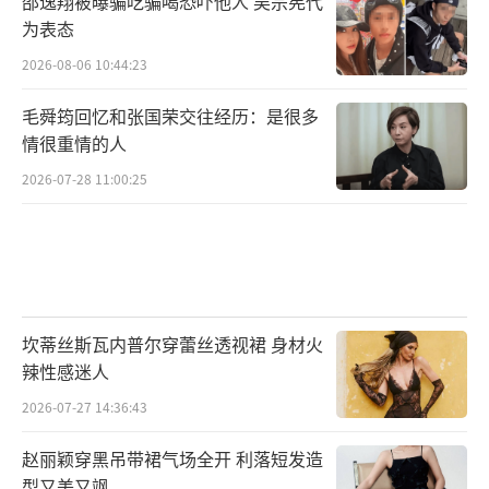
邵逸翔被曝骗吃骗喝恐吓他人 吴宗宪代
为表态
2026-08-06 10:44:23
毛舜筠回忆和张国荣交往经历：是很多
情很重情的人
2026-07-28 11:00:25
曾出演过《异人之下》、《落花时节又逢
君》、《良辰好景知几何》的景研竣，外表斯
文带着几分书卷气，正与温和细心的吴邪完美
坎蒂丝斯瓦内普尔穿蕾丝透视裙 身材火
契合。张起灵沉默少语淡然出尘，因《流浪地
辣性感迷人
球》而被大家熟知的陈叶生，沉稳的气质和严
2026-07-27 14:36:43
谨的个性，都与小哥十分相符。身为团队“气
赵丽颖穿黑吊带裙气场全开 利落短发造
氛担当”的王胖子，与为人幽默行动力极强的
型又美又飒