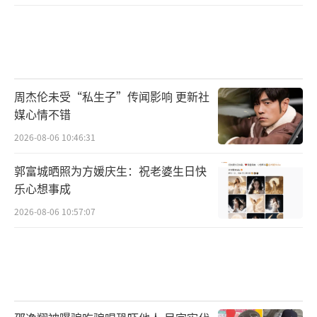
“金牌团队”诚意缔造“铁三角”再度集
结亟待启程
周杰伦未受“私生子”传闻影响 更新社
该片的幕后团队在创作上十分严谨，制片
媒心情不错
方邀请到了内地新锐电影导演陈聚力，善于深
2026-08-06 10:46:31
耕内容的他曾执导过《重启之深渊疑冢》《鬼
吹灯之黄皮子坟》《牧野诡事》等众多电影作
郭富城晒照为方媛庆生：祝老婆生日快
乐心想事成
品，优秀的审美、独到的叙事能力，让他对于
惊险、离奇、诡异、神秘感等关键词的创作得
2026-08-06 10:57:07
心应手。