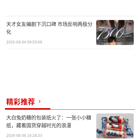
原著粉的期待，那便是关于探险类题材影片的
视觉化升级，为此团队特意前往新疆取景拍
摄，不仅真实再现了戈壁、荒漠等壮阔的景
天才女友编剧下沉口碑 市场反响两极分
象，还将地宫、怪物等存在于文学想象中的特
化
有元素具像化写实化丰富化，为的便是给观众
2026-08-04 09:55:08
带去极佳的视觉体验。
精彩推荐
大白兔奶糖的包装纸火了：一张小小糖
纸，藏着国货穿越时光的浪漫
2026-08-06 16:28:33