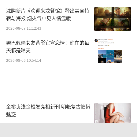
沈腾新片《欢迎来龙餐馆》释出美食特
辑与海报 烟火气中见人情温暖
2026-08-07 11:12:43
姆巴佩晒女友背影官宣恋情：你在的每
天都是晴天
2026-08-06 10:54:14
张婉婷当下也感动落泪，谁知过后她把宋
宁峰找出来对线，因为不满他在信中说了两
句“控诉”她吵架声音大、用经纪人的角度否
金裕贞浅金短发亮相新刊 明艳复古慵懒
定他等。全程都是张婉婷疯狂在输出，还
魅惑
说：“我改不了”、“我觉得你有时候特别
2026-07-20 17:06:05
蠢”，而宋宁峰只能弱弱地回：“你当然可以