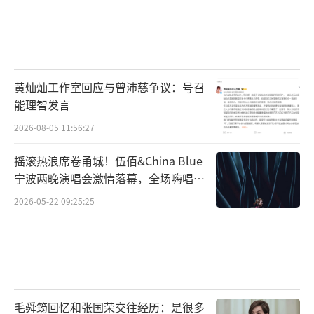
【这是在硬凹人设吗？再见爱人张婉婷咋
回事？】近日，《再见爱人2》里面的张婉婷和
黄灿灿工作室回应与曾沛慈争议：号召
宋宁峰这一对的相处模式真的太让人窒息了！
能理智发言
2026-08-05 11:56:27
摇滚热浪席卷甬城！伍佰&China Blue
宁波两晚演唱会激情落幕，全场嗨唱氛
围炸裂
不知道是剪辑的原因还是本来张婉婷就是
2026-05-22 09:25:25
这样的，让不管是里面的人还是观察室的人都
觉得很窒息.......
毛舜筠回忆和张国荣交往经历：是很多