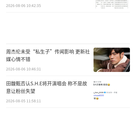
2026-08-06 10:42:35
看完本期的《再见爱人》，忍不住心疼宋
宁峰了！在《给爱人的情书》环节，他的信里
写了许多真情告白：“我感到羞愧我总是碍于
面子，而不承认害怕失去你；我不希望再给你
周杰伦未受“私生子”传闻影响 更新社
冷漠、不关心你的感觉”。
媒心情不错
2026-08-06 10:46:31
田馥甄否认S.H.E将开演唱会 称不是故
意让粉丝失望
2026-08-05 11:58:11