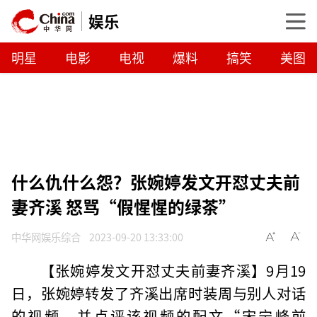
娱乐
明星
电影
电视
爆料
搞笑
美图
什么仇什么怨？张婉婷发文开怼丈夫前
妻齐溪 怒骂“假惺惺的绿茶”
中华网娱乐综合
2023-09-20 13:33:00
【张婉婷发文开怼丈夫前妻齐溪】9月19
日，张婉婷转发了齐溪出席时装周与别人对话
的视频，并点评该视频的配文“宋宁峰前