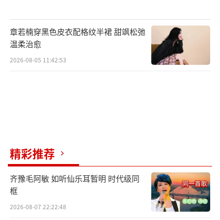
宋宁峰与张婉婷
章若楠穿黑色皮衣配格纹半裙 甜飒松弛
温柔治愈
延伸阅读：这是在硬凹人设吗？再见爱人
2026-08-05 11:42:53
张婉婷咋回事？
精彩推荐
齐豫毛阿敏 如听仙乐耳暂明 时代级同
框
2026-08-07 22:22:48