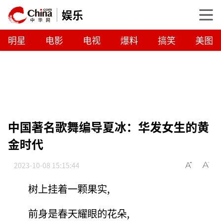
娱乐
明星
电影
电视
爆料
搞笑
美图
中国著名歌舞编导夏冰：华发女生的黄
金时代
2023-10-08 15:15:44
树上挂着一颗果实,
前身是春天耀眼的花朵,