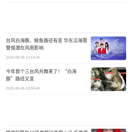
气度,打开心胸和格局,一种不动声色的力
量。夏冰对工作生活倾注的长久的巨大热情,一
一化作缪斯庇佑着她的创作。大半辈子感觉都
跟舞蹈、跟艺术搭不上什么边的舞者团员,在华
发时有那么多让人喜欢、感动的作品,因为她们
台风白海豚、鲸鱼路径有变 华东沿海需
有爱的能力,快乐的能力,创造的能力,重组的能
警惕潜在风雨影响
力,把过往的经历,看过的风景、生活的村庄、经
2026-08-06 13:14:24
历的往事、感受的喜怒哀乐糅合进舞蹈。美丽,
今年首个三台风共舞来了！“白海
虽历经磨难,仍神采奕奕,舞蹈,虽饱经沧桑,仍动
豚”路径又变
人心扉。
2026-08-06 10:59:48
花棍的力度
梦会开出花来的,
那花有天上的云雨声,