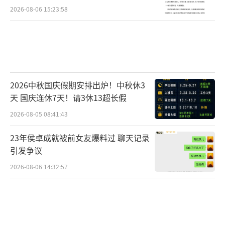
大,那神采奕奕,那清爽向上之气,那扑面而来的
2026-08-06 15:23:58
生命力,是肌肤光泽渗出来的,是身形勾勒出来
的,是精气神散发出来的,出落成一篇烙印着鲜活
生命感悟的舞蹈。日月星辰,风云山海,一刻不停
地在运动,在迸发着生机的花火,花棍扬起,是
美。旋转,是美。流汗,是美。追逐,是美,超越,是
2026中秋国庆假期安排出炉！中秋休3
美。美在肌肉曲线,美在力量技巧,美在相争相
天 国庆连休7天！请3休13超长假
惜,美在孤勇团魂,美在一些朝夕阳奔去的时
2026-08-05 08:41:43
刻。“太久不舞蹈,心会长出苔藓。”毓秀舞团
23年侯卓成就被前女友爆料过 聊天记录
此时舞蹈,恰是良辰,苔花如米小,也学牡丹开。
引发争议
拼尽全力而散发着生命蓬勃能量的每一个姿
2026-08-06 14:32:57
态、每一个瞬间,盈于内里,显于外在。沉静柔
和、绵延不绝、巨大的,胸有丘壑,眉有山河。花
棍如风,如山,如海!红旗漫卷,礼赞祖国华诞,国泰