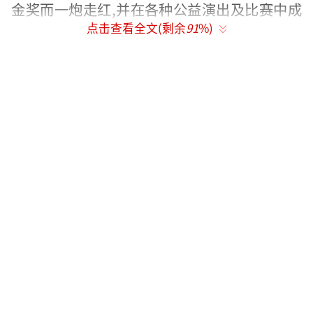
金奖而一炮走红,并在各种公益演出及比赛中成
点击查看全文(剩余
91
%)
绩喜人:2017年夏冰编导《斑鸠咕咕咕》入围群
星奖复赛,与《父亲的草原母亲的河》获江西
省“赣鄱群星奖”及第六届江西艺术节之首
届“百姓大舞台”艺术展演一等奖;2018年夏冰
编导领舞《花棍》在“滕王阁杯”南昌市广场
舞东湖区选拔赛获一等奖、《十送红军》获南
昌市文化局、宣传部联合主办的“四县五
区”优秀节目比赛金奖,《赣茶飘香》在“金禧
达人秀”全国总决赛夺取冠军,情景舞蹈《好人
就在身边》荣获第二届农民工才艺大赛一等奖,
《火红的红土地》获全国广场舞大赛华东赛区
金奖,2021年夏冰编导《我的祖国》在江西省舞
协举办的全省舞蹈大赛获金奖……2016年以来,