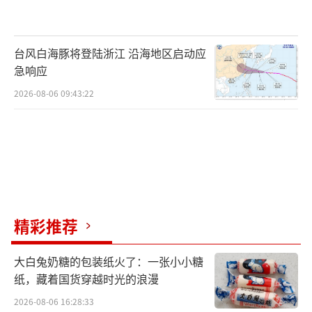
娘掀开盖头双向奔赴。第二段忍别离。军号响
起,红旗召唤,新人来不及入洞房。群舞再现红军
参战,母送子、妻送夫、妹送哥,执手看泪眼,一
台风白海豚将登陆浙江 沿海地区启动应
急响应
段柔情慢板,具象共性糅为一体,展现女子内心矛
2026-08-06 09:43:22
盾挣扎,革命热血、家国情怀,送与不送间,爱妻
千万难。第三段红颜旧。“十送红军望月亭,朝
也盼来晚也盼”夏冰一段独舞,思君不见倍思君,
写意手法让一对新人梦中相见,哀而不伤地建起
新缔联。尾声号角响。英雄凯旋,夏冰一个极具
力量的前扑扑倒在舞台中央,灯光渐弱。任凭斗
精彩推荐
转星移,不变是此情悠悠。她屏住呼吸,直到谢幕
声响起。感情历经蜕变,越发坚贞珍贵。在磨砺
大白兔奶糖的包装纸火了：一张小小糖
之后,生出晶莹荣耀的光辉。
纸，藏着国货穿越时光的浪漫
2026-08-06 16:28:33