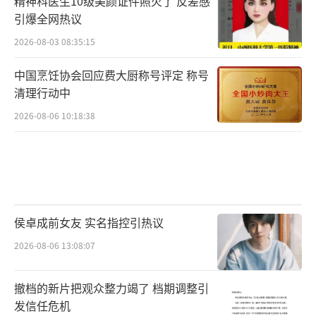
精神科医生10级美颜证件照火了 反差感
引爆全网热议
海上的风涛声,
2026-08-03 08:35:15
天真无邪的笑容,
中国烹饪协会回应费大厨称号评定 称号
清理行动中
时间酿酒,花满盛世。
2026-08-06 10:18:38
太阳,在熄灭着走下山去收尽苍凉残照之际,
正是它在另一面燃烧着爬上山巅布散烈烈朝辉
之时。
侯卓成前女友 实名指控引热议
革命走向辉煌,昭示不朽的生命力。舞蹈从
心里奔放出来。舞者身上折射出了顽强的生命
2026-08-06 13:08:07
力,那种不服老、要把生命活出精彩的勇气,以舞
撤档的新片把观众整力竭了 档期调整引
成行,穿梭于乡野、山涧、村落、越发清醒而强
发信任危机