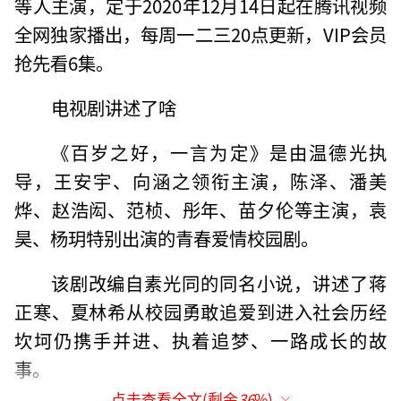
等人主演，定于2020年12月14日起在腾讯视频
全网独家播出，每周一二三20点更新，VIP会员
抢先看6集。
电视剧讲述了啥
《百岁之好，一言为定》是由温德光执
导，王安宇、向涵之领衔主演，陈泽、潘美
烨、赵浩闳、范桢、彤年、苗夕伦等主演，袁
昊、杨玥特别出演的青春爱情校园剧。
该剧改编自素光同的同名小说，讲述了蒋
正寒、夏林希从校园勇敢追爱到进入社会历经
坎坷仍携手并进、执着追梦、一路成长的故
事。
点击查看全文(剩余
36
%)