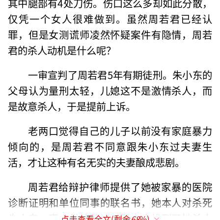
其中腿部有4处刀伤。伤口这么多却如此分散，
仅凭一个女人很难做到。虽然周若君已经认
罪，但是女测谎师凌然怀疑案件有隐情，周若
君的杀人动机是什么呢？
一审宣判了周若君5年有期徒刑。朱小东的
父母认为量刑太轻，儿媳这不是激情杀人，而
是故意杀人，于是提前上诉。
老两口觉得自己的儿子以前没有家庭暴力
倾向的，是周若君不同意跟朱小东过夫妻生
活，才让这种有名无实的夫妻酿成悲剧。
周若君给辩护律师提供了她被家暴的医院
诊断证明和单位同事的联名书，她本人对杀死
朱小东一事、供认不讳，警方也找到了她杀人
点击查看全文(剩余
68
%)