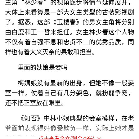
主角“林少春”的视角逐步将情节延伸展开，
大体上来看算是一部大女主类型的古装影视剧
了。据悉，这部《玉楼春》的男女主角将分别
由白鹿和王一哲来担任。女主林少春这个人物
不仅有着自强不息和忠贞不二的优秀品质，同
样也有着大义灭亲的果敢和担当。
里面的姨娘是妾吗
梅姨娘没有显赫的出身，但她不像一般妾
室一样，仗着自己有几分姿色，就扮弱争宠，
还不把正室放在眼里。
《知否》中林小娘典型的妾室模样，在老
爷面前表现得好像受欺负一样，实际上她才是
欺负别人的人。
点击查看全文(剩余
43
%)