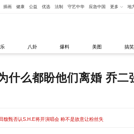
插画
健康
公益
优选
法制
守艺中华
应急中国
更多
地
乐
八卦
爆料
美图
搞笑
为什么都盼他们离婚 乔二
田馥甄否认S.H.E将开演唱会 称不是故意让粉丝失
望
田馥甄否认S.H.E将开演唱会 称不是故意让粉丝失
11:08