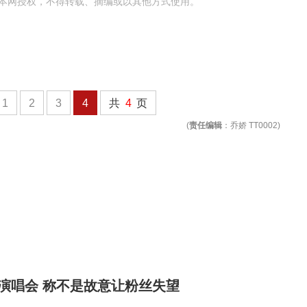
本网授权，不得转载、摘编或以其他方式使用。
1
2
3
4
共
4
页
(
责任编辑
：乔娇 TT0002)
开演唱会 称不是故意让粉丝失望