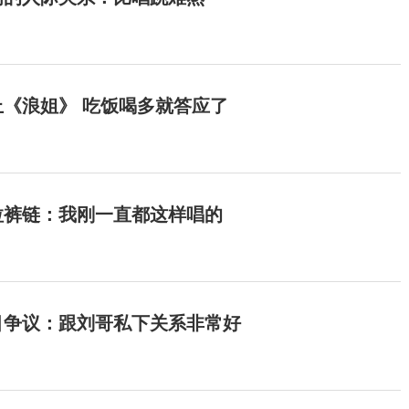
《浪姐》 吃饭喝多就答应了
拉裤链：我刚一直都这样唱的
目争议：跟刘哥私下关系非常好