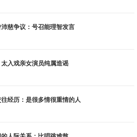
曾沛慈争议：号召能理智发言
：太入戏亲女演员纯属造谣
交往经历：是很多情很重情的人
间的人际关系：比唱跳难熬