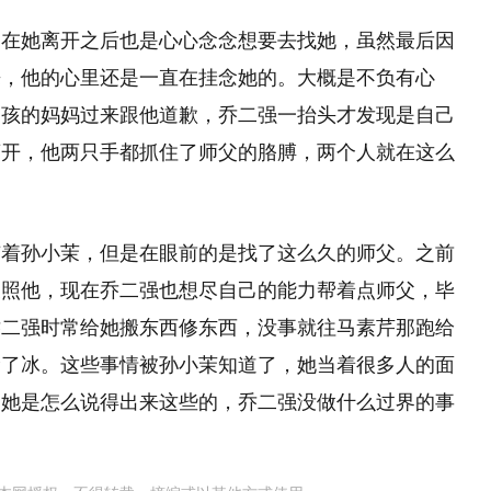
，在她离开之后也是心心念念想要去找她，虽然最后因
来，他的心里还是一直在挂念她的。大概是不负有心
男孩的妈妈过来跟他道歉，乔二强一抬头才发现是自己
离开，他两只手都抓住了师父的胳膊，两个人就在这么
。
有着孙小茉，但是在眼前的是找了这么久的师父。之前
关照他，现在乔二强也想尽自己的能力帮着点师父，毕
乔二强时常给她搬东西修东西，没事就往马素芹那跑给
滑了冰。这些事情被孙小茉知道了，她当着很多人的面
道她是怎么说得出来这些的，乔二强没做什么过界的事