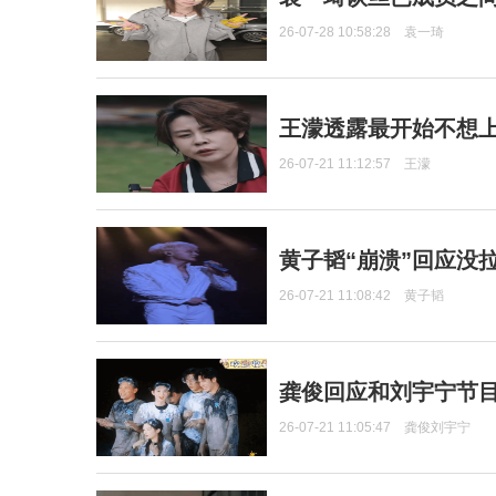
26-07-28 10:58:28
袁一琦
王濛透露最开始不想上
26-07-21 11:12:57
王濛
黄子韬“崩溃”回应没
26-07-21 11:08:42
黄子韬
龚俊回应和刘宇宁节
26-07-21 11:05:47
龚俊刘宇宁