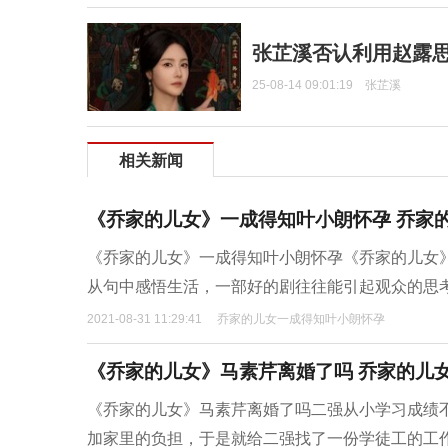
张芷溪否认利用赵露
25-08-14 09:01:19
张芷溪
相关新闻
《乔家的儿女》一成得知叶小朗怀孕 乔家
《乔家的儿女》一成得知叶小朗怀孕《乔家的儿女
从句中感悟生活，一部好的剧往往能引起观众的思
2021-08-31 11:29:41
乔家的儿女一成得知叶小朗怀孕
《乔家的儿女》马素芹离婚了吗 乔家的儿
《乔家的儿女》马素芹离婚了吗二强从小学习成绩
加家里的负担，于是就给二强找了一份学徒工的工