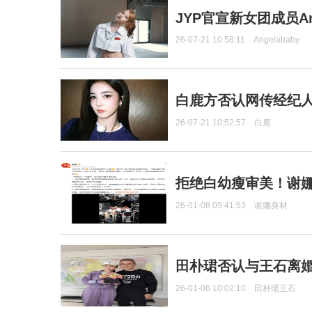
JYP官宣新女团成员Ang
26-07-21 10:58:11
Angelababy
白鹿方否认网传经纪人
26-07-21 10:52:57
白鹿
拒绝白幼瘦审美！谢娜
26-01-08 09:41:53
谢娜身材
田朴珺否认与王石离婚
26-01-06 10:02:10
田朴珺王石