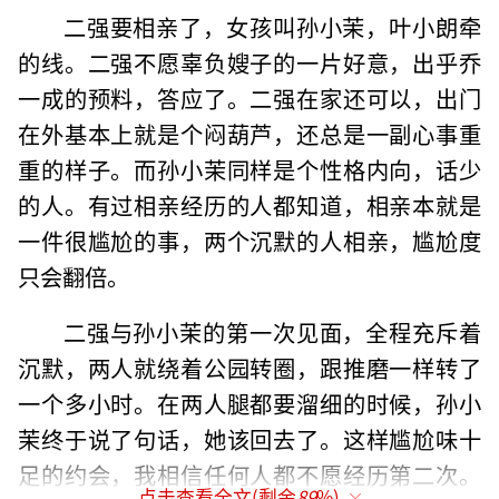
二强要相亲了，女孩叫孙小茉，叶小朗牵
的线。二强不愿辜负嫂子的一片好意，出乎乔
一成的预料，答应了。二强在家还可以，出门
在外基本上就是个闷葫芦，还总是一副心事重
重的样子。而孙小茉同样是个性格内向，话少
的人。有过相亲经历的人都知道，相亲本就是
一件很尴尬的事，两个沉默的人相亲，尴尬度
只会翻倍。
二强与孙小茉的第一次见面，全程充斥着
沉默，两人就绕着公园转圈，跟推磨一样转了
一个多小时。在两人腿都要溜细的时候，孙小
茉终于说了句话，她该回去了。这样尴尬味十
足的约会，我相信任何人都不愿经历第二次。
点击查看全文(剩余
89
%)