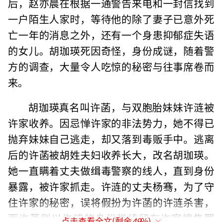
后，赵亦晨在根据一通警告来电和一封信找到
一户陌生人家时，等待他的除了妻子已意外死
亡一年的消息之外，还有一个身患抑郁症失语
的女儿。胡珈瑛死因奇怪，身份成谜，随着警
方的调查，大量令人吃惊的秘密与往事席卷而
来。
胡珈瑛真名叫许菡，与双胞胎妹妹许涟被
许家收养。因忌惮许家的非法势力，她不得已
抛弃妹妹自己逃走，却又落到毒贩手中。逃离
后的许菡被胡姓夫妇收养长大，改名胡珈瑛。
她一直瞒着丈夫做缉毒警察的线人，直到身份
暴露，被许家抓走。许涟的丈夫杨骞，为了守
住许家的秘密，误将假扮为许菡的许涟杀害，
而许菡则以许涟的身份继续留在许家搜集罪
点击查看全文(剩余
49
%)