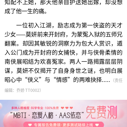
知配不上她，那天他亲自护送她出嫁，却没想
成了他一生的痛。
一位初入江湖，励志成为第一侠盗的天才
少女——莫妍前来开封府，为蒙冤入狱的五师兄
翻案。却因其敏锐的洞察力为包大人赏识，遁
入公门成为开封府的女捕快，并与侠骨柔情的
南侠展昭结为欢喜冤家。两人一路揭露层层阴
谋，莫妍不仅揭开了自身身世之谜，也明白展
昭心中“侠义”与“情感”的两难抉择.....
（责任
编辑：乔娇 TT0002）