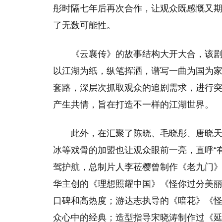
彤时隔七年后再次合作，让观众既感慨又
了无数可能性。
《云襄传》的故事结构大开大合，该
以江湖为纸，纵笔挥洒，谱写一曲为国为
套路，深层次抓取观众的追剧需求，进行
产生共情，旨在打造不一样的江湖世界。
此外，在汇聚了陈晓、毛晓彤、唐晓
冰等戏骨的加盟也让观众眼前一亮，直呼“
驾护航，总制片人李莅樱曾制作《老九门
华主创的《理想照耀中国》《怪你过分美
口碑和高热度；游达志执导的《暗花》《
众心中的经典；造型指导宋晓涛制作过《