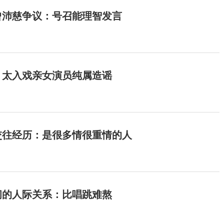
曾沛慈争议：号召能理智发言
：太入戏亲女演员纯属造谣
交往经历：是很多情很重情的人
间的人际关系：比唱跳难熬