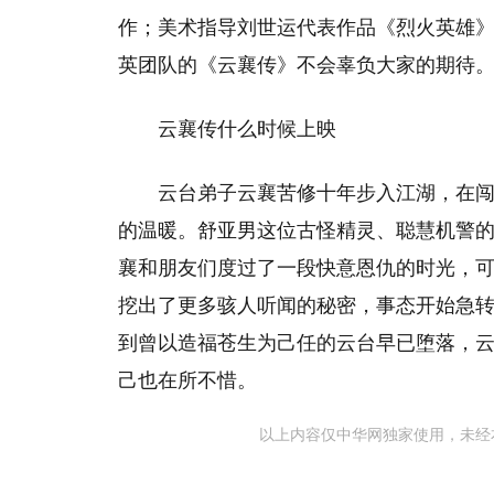
作；美术指导刘世运代表作品《烈火英雄
英团队的《云襄传》不会辜负大家的期待
云襄传什么时候上映
云台弟子云襄苦修十年步入江湖，在
的温暖。舒亚男这位古怪精灵、聪慧机警
襄和朋友们度过了一段快意恩仇的时光，
挖出了更多骇人听闻的秘密，事态开始急
到曾以造福苍生为己任的云台早已堕落，
己也在所不惜。
以上内容仅中华网独家使用，未经