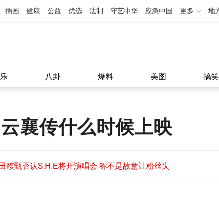
插画
健康
公益
优选
法制
守艺中华
应急中国
更多
地
乐
八卦
爆料
美图
搞笑
 云襄传什么时候上映
田馥甄否认S.H.E将开演唱会 称不是故意让粉丝失
望
田馥甄否认S.H.E将开演唱会 称不是故意让粉丝失
11:08
望
11:08