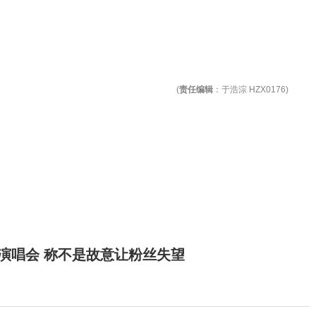
(
责任编辑
：于浩淙 HZX0176)
开演唱会 称不是故意让粉丝失望