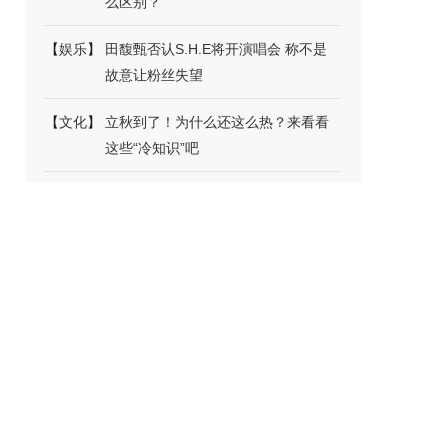
么区别？
【
娱乐
】
田馥甄否认S.H.E将开演唱会 称不是
故意让粉丝失望
【
文化
】
立秋到了！为什么还这么热？来看看
这些“冷知识”吧