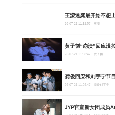
王濛透露最开始不想上
26-07-21 11:12:57
王濛
黄子韬“崩溃”回应没
26-07-21 11:08:42
黄子韬
龚俊回应和刘宇宁节
26-07-21 11:05:47
龚俊刘宇宁
JYP官宣新女团成员Ang