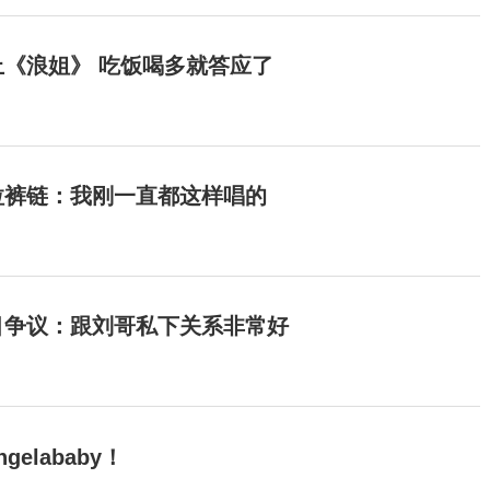
《浪姐》 吃饭喝多就答应了
拉裤链：我刚一直都这样唱的
目争议：跟刘哥私下关系非常好
elababy！