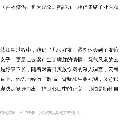
》《神雕侠侣》也为观众耳熟能详，相信集结了业内精
。
闯荡江湖过程中，结识了几位好友，逐渐体会到了友谊
的女子，更是让云襄产生了朦胧的情愫。意气风发的云
可是好景不长，随着对昔日灭族惨案的深入调查，云襄
转直下。他先后经历了欺骗、背叛和生离死别，又意识
云襄决定挺身而出，捍卫心目中的正义，哪怕是牺牲自
本网授权，不得转载、摘编或以其他方式使用。