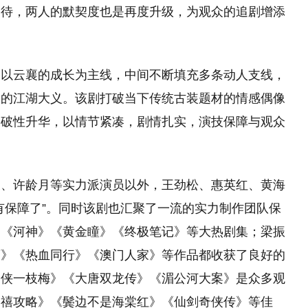
期待，两人的默契度也是再度升级，为观众的追剧增添
剧以云襄的成长为主线，中间不断填充多条动人支线，
家的江湖大义。该剧打破当下传统古装题材的情感偶像
突破性升华，以情节紧凑，剧情扎实，演技保障与观众
天、许龄月等实力派演员以外，王劲松、惠英红、黄海
有保障了”。同时该剧也汇聚了一流的实力制作团队保
》《河神》《黄金瞳》《终极笔记》等大热剧集；梁振
丽》《热血同行》《澳门人家》等作品都收获了良好的
怪侠一枝梅》《大唐双龙传》《湄公河大案》是众多观
延禧攻略》《鬓边不是海棠红》《仙剑奇侠传》等佳