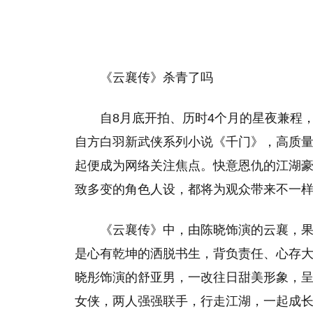
《云襄传》杀青了吗
自8月底开拍、历时4个月的星夜兼程，
自方白羽新武侠系列小说《千门》，高质量
起便成为网络关注焦点。快意恩仇的江湖
致多变的角色人设，都将为观众带来不一
《云襄传》中，由陈晓饰演的云襄，
是心有乾坤的洒脱书生，背负责任、心存
晓彤饰演的舒亚男，一改往日甜美形象，
女侠，两人强强联手，行走江湖，一起成