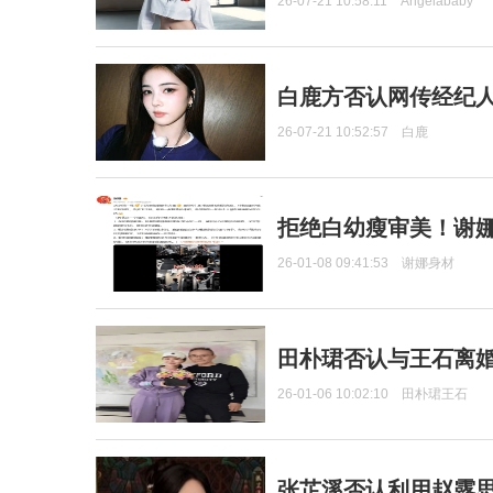
26-07-21 10:58:11
Angelababy
白鹿方否认网传经纪人
26-07-21 10:52:57
白鹿
拒绝白幼瘦审美！谢娜
26-01-08 09:41:53
谢娜身材
田朴珺否认与王石离婚
26-01-06 10:02:10
田朴珺王石
张芷溪否认利用赵露