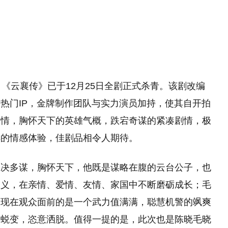
《云襄传》已于12月25日全剧正式杀青。该剧改编
热门IP，金牌制作团队与实力演员加持，使其自开拍
豪情，胸怀天下的英雄气概，跌宕奇谋的紧凑剧情，极
样的情感体验，佳剧品相令人期待。
果决多谋，胸怀天下，他既是谋略在腹的云台公子，也
大义，在亲情、爱情、友情、家国中不断磨砺成长；毛
呈现在观众面前的是一个武力值满满，聪慧机警的飒爽
长蜕变，恣意洒脱。值得一提的是，此次也是陈晓毛晓