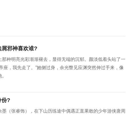
如屑邪神喜欢谁?
上那种明亮光彩渐渐褪去，显得无端的沉郁。颜淡低着头站了一
帝座，我先走了。”她侧过身，余光瞥见应渊突然伸过手来，像
他。
份?
余墨（张睿饰），在下山历练途中偶遇正直果敢的少年游侠唐周