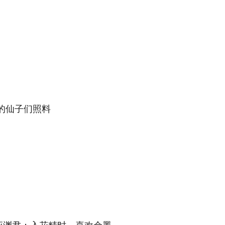
〕
的仙子们照料