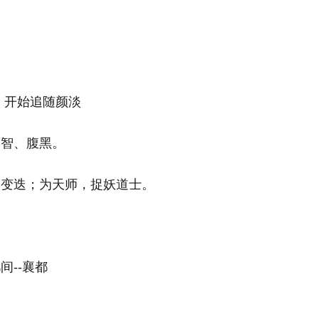
，开始追随颜淡
睿智、腹黑。
朝变迭；为天师，捉妖道士。
--襄都