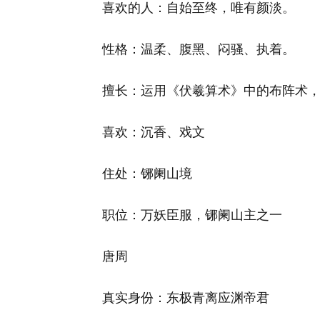
喜欢的人：自始至终，唯有颜淡。
性格：温柔、腹黑、闷骚、执着。
擅长：运用《伏羲算术》中的布阵术
喜欢：沉香、戏文
住处：铘阑山境
职位：万妖臣服，铘阑山主之一
唐周
真实身份：东极青离应渊帝君