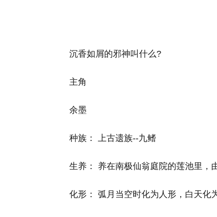
沉香如屑的邪神叫什么?
主角
余墨
种族： 上古遗族--九鳍
生养： 养在南极仙翁庭院的莲池里，
化形： 弧月当空时化为人形，白天化