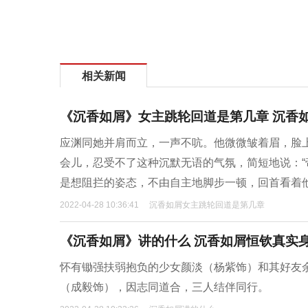
相关新闻
《沉香如屑》女主跳轮回道是第几章 沉香
应渊同她并肩而立，一声不吭。他微微皱着眉，脸
会儿，忍受不了这种沉默无语的气氛，简短地说：“
是想阻拦的姿态，不由自主地脚步一顿，回首看着
2022-04-28 10:36:41
沉香如屑女主跳轮回道是第几章
《沉香如屑》讲的什么 沉香如屑恒钦真实身
怀有锄强扶弱抱负的少女颜淡（杨紫饰）和其好友
（成毅饰），因志同道合，三人结伴同行。