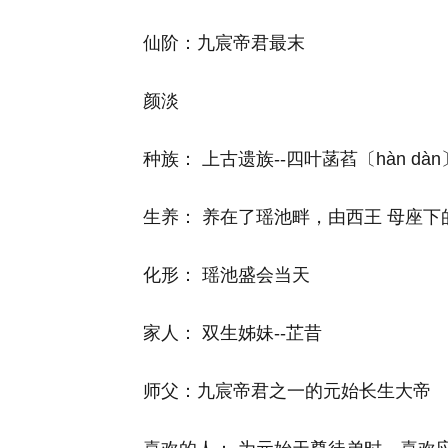
仙阶：九宸帝君最末
颜淡
种族： 上古遗族--四叶菡萏〔hàn dàn
生养： 养在了瑶池畔，由西王 母座下
化形： 瑶池盛会当天
家人： 双生姊妹--芷昔
师父：九宸帝君之一的元始长生大帝