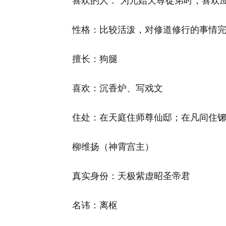
喜欢的人： 为元始天尊徒弟时，喜欢
性格：比较活泼，对修道修行的事情
擅长：狗腿
喜欢：沉香炉、写戏文
住处：在天庭住师尊仙邸；在凡间住
柳维扬（神霄宫主）
真实身份：天极紫虚昭圣帝君
名讳：离枢