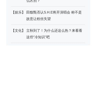
么区别？
【
娱乐
】
田馥甄否认S.H.E将开演唱会 称不是
故意让粉丝失望
【
文化
】
立秋到了！为什么还这么热？来看看
这些“冷知识”吧