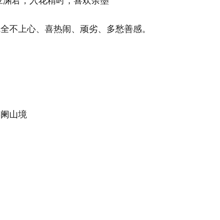
应渊君；入花精时，喜欢余墨
完全不上心、喜热闹、顽劣、多愁善感。
铘阑山境