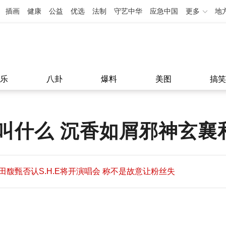
插画
健康
公益
优选
法制
守艺中华
应急中国
更多
地
乐
八卦
爆料
美图
搞笑
叫什么 沉香如屑邪神玄襄
田馥甄否认S.H.E将开演唱会 称不是故意让粉丝失
望
田馥甄否认S.H.E将开演唱会 称不是故意让粉丝失
11:08
望
11:08