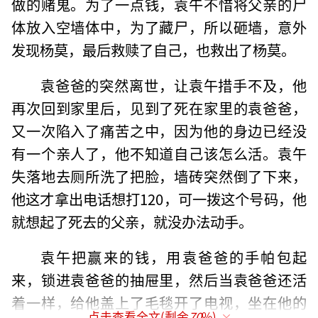
做的赌鬼。为了一点钱，袁午不惜将父亲的尸
体放入空墙体中，为了藏尸，所以砸墙，意外
发现杨莫，最后救赎了自己，也救出了杨莫。
袁爸爸的突然离世，让袁午措手不及，他
再次回到家里后，见到了死在家里的袁爸爸，
又一次陷入了痛苦之中，因为他的身边已经没
有一个亲人了，他不知道自己该怎么活。袁午
失落地去厕所洗了把脸，墙砖突然倒了下来，
他这才拿出电话想打120，可一拨这个号码，他
就想起了死去的父亲，就没办法动手。
袁午把赢来的钱，用袁爸爸的手帕包起
来，锁进袁爸爸的抽屉里，然后当袁爸爸还活
着一样，给他盖上了毛毯开了电视，坐在他的
点击查看全文(剩余
70
%)