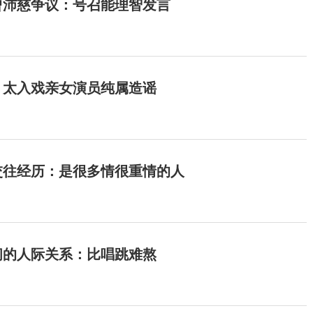
曾沛慈争议：号召能理智发言
：太入戏亲女演员纯属造谣
交往经历：是很多情很重情的人
间的人际关系：比唱跳难熬