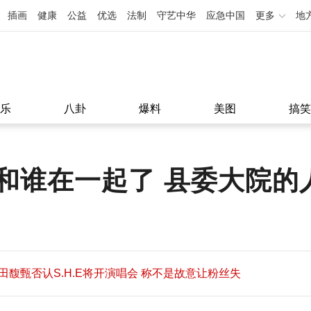
插画
健康
公益
优选
法制
守艺中华
应急中国
更多
地
乐
八卦
爆料
美图
搞笑
和谁在一起了 县委大院的
田馥甄否认S.H.E将开演唱会 称不是故意让粉丝失
望
田馥甄否认S.H.E将开演唱会 称不是故意让粉丝失
11:08