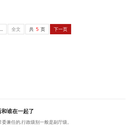
...
全文
共
5
页
下一页
后和谁在一起了
委兼任的,行政级别一般是副厅级。