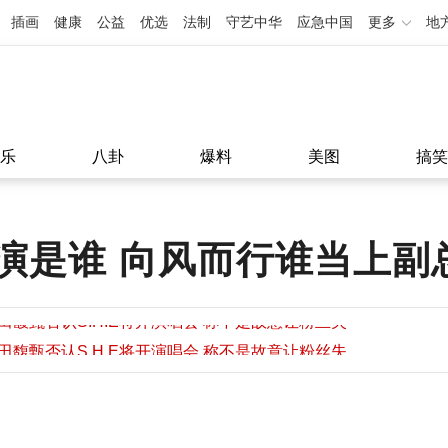
插画
健康
公益
优选
法制
守艺中华
应急中国
更多
地
乐
八卦
爆料
美图
搞笑
演是谁 向风而行谁当上副
田馥甄否认S.H.E将开演唱会 称不是故意让粉丝失
望
田馥甄否认S.H.E将开演唱会 称不是故意让粉丝失
11:08
望
11:08