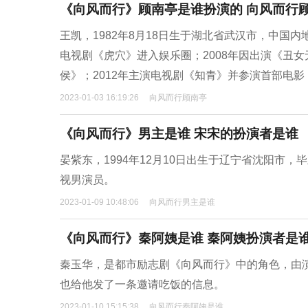
《向风而行》顾南亭是谁扮演的 向风而行
王凯，1982年8月18日生于湖北省武汉市，中国内
电视剧《虎穴》进入娱乐圈；2008年因出演《丑女
侯》；2012年主演电视剧《知青》并参演首部电
2023-01-03 16:19:26
向风而行顾南亭
《向风而行》男主是谁 宋宋的扮演者是谁
晏紫东，1994年12月10日出生于辽宁省沈阳市
视男演员。
2023-01-09 10:48:06
向风而行男主是谁
《向风而行》秦阿姨是谁 秦阿姨扮演者是
秦玉华，是都市励志剧《向风而行》中的角色，由
也给他发了一条邀请吃饭的信息。
2023-01-10 15:15:38
向风而行秦阿姨是谁