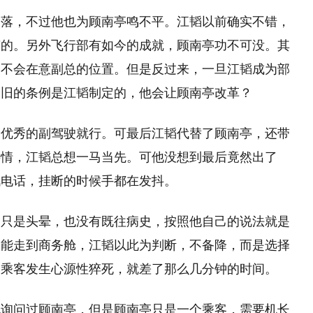
失落，不过他也为顾南亭鸣不平。江韬以前确实不错，
变的。另外飞行部有如今的成就，顾南亭功不可没。其
本不会在意副总的位置。但是反过来，一旦江韬成为部
。旧的条例是江韬制定的，他会让顾南亭改革？
个优秀的副驾驶就行。可最后江韬代替了顾南亭，还带
事情，江韬总想一马当先。可他没想到最后竟然出了
讯电话，挂断的时候手都在发抖。
，只是头晕，也没有既往病史，按照他自己的说法就是
己能走到商务舱，江韬以此为判断，不备降，而是选择
，乘客发生心源性猝死，就差了那么几分钟的时间。
也询问过顾南亭，但是顾南亭只是一个乘客，需要机长