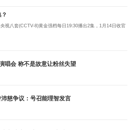
集？
视八套(CCTV-8)黄金强档每日19:30播出2集，1月14日收官
开演唱会 称不是故意让粉丝失望
曾沛慈争议：号召能理智发言