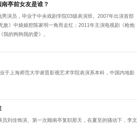
顾南亭前女友是谁？
地男演员，毕业于中央戏剧学院03级表演班。2007年出演首部
无敌》中娘娘腔陈家明一角而走红；2011年主演电视剧《枪炮
影《我的狗狗我的爱》。
，毕业于上海师范大学谢晋影视艺术学院表演系本科，中国内地影
谁
演员刘佳饰演。第一次顾南亭复职那天，在夏至的骚动下，李文