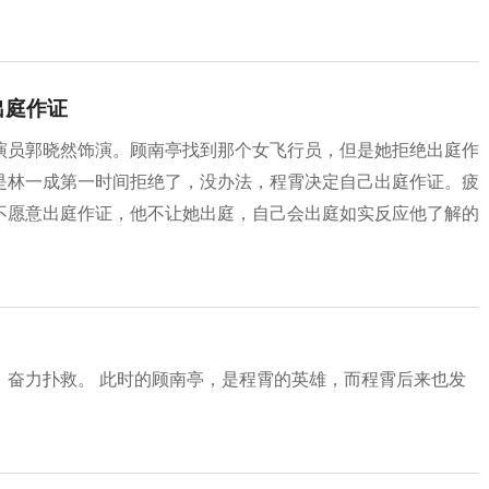
出庭作证
演员郭晓然饰演。顾南亭找到那个女飞行员，但是她拒绝出庭作
是林一成第一时间拒绝了，没办法，程霄决定自己出庭作证。疲
不愿意出庭作证，他不让她出庭，自己会出庭如实反应他了解的
，奋力扑救。 此时的顾南亭，是程霄的英雄，而程霄后来也发