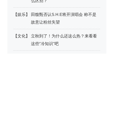
么区别？
【
娱乐
】
田馥甄否认S.H.E将开演唱会 称不是
故意让粉丝失望
【
文化
】
立秋到了！为什么还这么热？来看看
这些“冷知识”吧