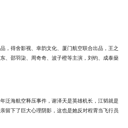
出品，得舍影视、幸韵文化、厦门航空联合出品，王之
紫东、邵羽柒、周奇奇、波子橙等主演，刘钧、成泰燊
？
当年泛海航空释压事件，谢泽天是英雄机长，江韬就是
母亲留下了巨大心理阴影，这也是她反对程霄当飞行员