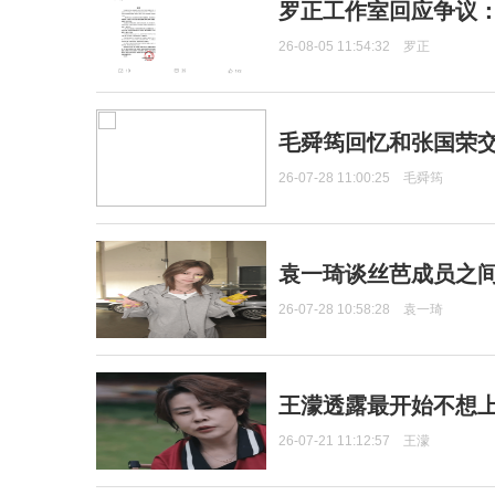
罗正工作室回应争议
26-08-05 11:54:32
罗正
毛舜筠回忆和张国荣
26-07-28 11:00:25
毛舜筠
袁一琦谈丝芭成员之
26-07-28 10:58:28
袁一琦
王濛透露最开始不想上
26-07-21 11:12:57
王濛