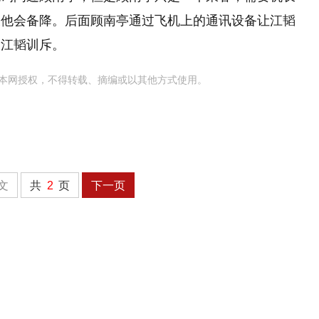
长他会备降。后面顾南亭通过飞机上的通讯设备让江韬
被江韬训斥。
本网授权，不得转载、摘编或以其他方式使用。
文
共
2
页
下一页