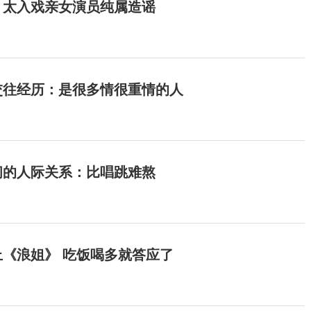
：太入戏亲女演员纯属造谣
交往经历：是很多情很重情的人
间的人际关系：比唱跳难熬
《浪姐》 吃饭喝多就答应了