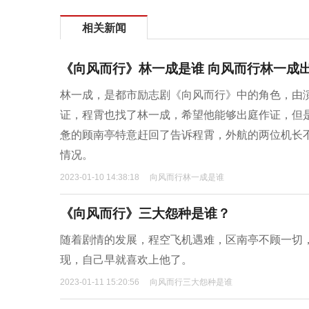
相关新闻
《向风而行》林一成是谁 向风而行林一成
​林一成，是都市励志剧《向风而行》中的角色，由
证，程霄也找了林一成，希望他能够出庭作证，但
惫的顾南亭特意赶回了告诉程霄，外航的两位机长
情况。
2023-01-10 14:38:18
向风而行林一成是谁
《向风而行》三大怨种是谁？
随着剧情的发展，程空飞机遇难，区南亭不顾一切
现，自己早就喜欢上他了。
2023-01-11 15:20:56
向风而行三大怨种是谁