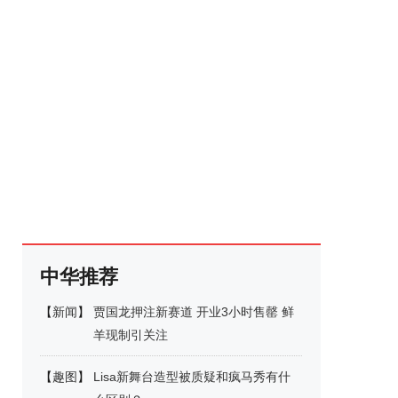
中华推荐
【
新闻
】
贾国龙押注新赛道 开业3小时售罄 鲜
羊现制引关注
【
趣图
】
Lisa新舞台造型被质疑和疯马秀有什