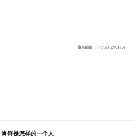
(
责任编辑
：于浩淙 HZX0176)
 肖铎是怎样的一个人