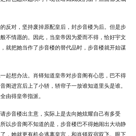
。
后的反对，坚持废掉原配皇后，封步音楼为后。但是步
万般不情愿的。因此，当皇帝因为爱而不得，恰好宇文
眼，就把她当作了步音楼的替代品时，步音楼就开始谋
她一起想办法。肖铎知道皇帝对步音阁有心思，巴不得
步音阁进宫后上了小轿，轿帘子一放谁知道里头是谁。
，全由得皇帝指派。
去请步音楼出主意，实际上是去向她炫耀自己有多受
。所以步音阁不知道的是，步音楼巴不得她闹出大动静
忘了，她就更有机会逃离皇宫，和肖铎双宿双飞。眼下