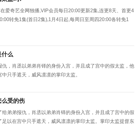
在爱奇艺全网独播,VIP会员每日20:00更新2集,连更8天、首更4
0转免1集(首日2集),1月4日起,每周日至周四20:00各转免1
是什么
报仇，肖丞以弟弟肖铎的身份入宫，并且成了宫中的假太监，他
宫中只手遮天，威风凛凛的掌印太监。
怎么受的伤
了给弟弟报仇，肖丞以弟弟肖铎的身份入宫，并且成了宫中的假
了足以在宫中只手遮天，威风凛凛的掌印太监。掌印太监提督东