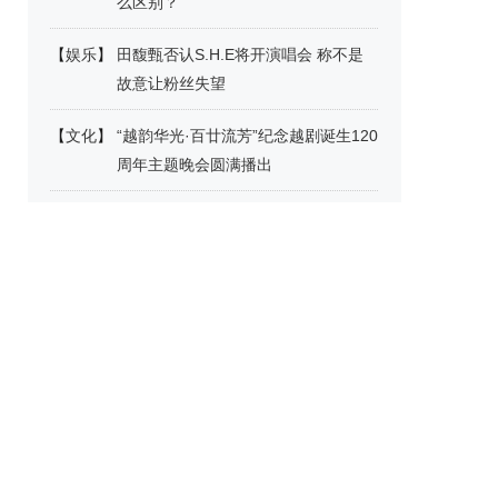
么区别？
【
娱乐
】
田馥甄否认S.H.E将开演唱会 称不是
故意让粉丝失望
【
文化
】
“越韵华光·百廿流芳”纪念越剧诞生120
周年主题晚会圆满播出