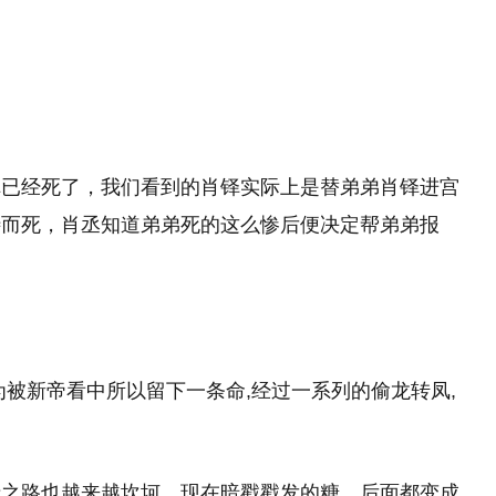
铎已经死了，我们看到的肖铎实际上是替弟弟肖铎进宫
待而死，肖丞知道弟弟死的这么惨后便决定帮弟弟报
为被新帝看中所以留下一条命,经过一系列的偷龙转凤,
情之路也越来越坎坷，现在暗戳戳发的糖，后面都变成