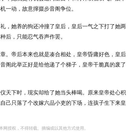
灵机一动，故意撺掇步音阁争位。
无礼，她养的狗还冲撞了皇后，皇后一气之下打了她两
龙种后，只能忍气吞声作罢。
文章。帝后本来也就是凑合相处，皇帝昏庸好色，皇后
步音阁此举正好是给他递了个梯子，皇帝干脆真的废了
母仪天下时，现实却给了她当头棒喝。原来皇帝处心积
她自己只落了个改嫁六品小吏的下场，连孩子生下来皇
本网授权，不得转载、摘编或以其他方式使用。