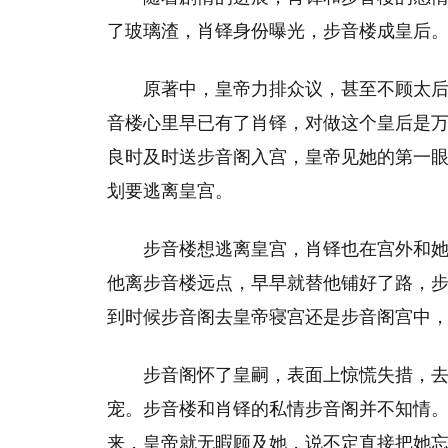
了玻璃渣，肖铎身份曝光，步音楼成皇后
原著中，皇帝力排众议，甚至不顾太
音楼心里早已有了肖铎，对做这个皇后是
良时及时送步音阁入宫，皇帝见她的第一
划要逃离皇宫。
步音楼想逃离皇宫，肖铎也在宫外和
他离步音楼远点，早早就替他铺好了路，
到时候步音阁去皇帝寝宫还是步音阁宫中
步音阁怀了皇嗣，表面上惊慌失措，
宠。步音楼和肖铎的私情步音阁并不知情
来，皇帝就无暇顾及她，说不定直接把她