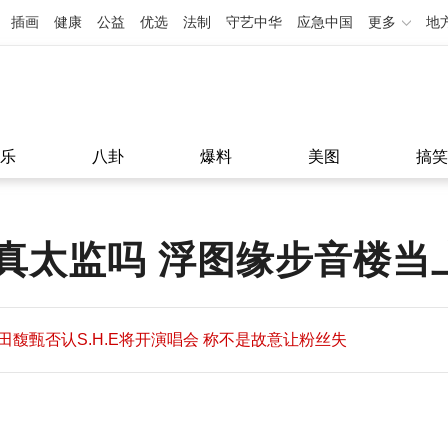
插画
健康
公益
优选
法制
守艺中华
应急中国
更多
地
乐
八卦
爆料
美图
搞笑
真太监吗 浮图缘步音楼当
田馥甄否认S.H.E将开演唱会 称不是故意让粉丝失
望
田馥甄否认S.H.E将开演唱会 称不是故意让粉丝失
11:08
望
11:08