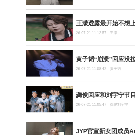
王濛透露最开始不想上
26-07-21 11:12:57
王濛
黄子韬“崩溃”回应没
26-07-21 11:08:42
黄子韬
龚俊回应和刘宇宁节
26-07-21 11:05:47
龚俊刘宇宁
JYP官宣新女团成员Ang