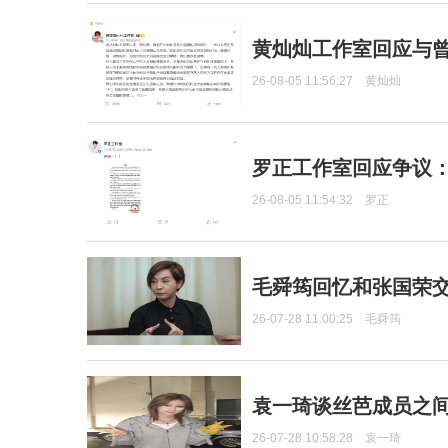
黄灿灿工作室回应与
26-08-05 11:56:27
黄灿灿
罗正工作室回应争议
26-08-05 11:54:32
罗正
毛舜筠回忆和张国荣
26-07-28 11:00:25
毛舜筠
袁一琦谈丝芭成员之
26-07-28 10:58:28
袁一琦