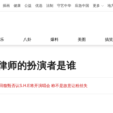
插画
健康
公益
优选
法制
守艺中华
应急中国
更多
地
乐
八卦
爆料
美图
搞笑
律师的扮演者是谁
田馥甄否认S.H.E将开演唱会 称不是故意让粉丝失
望
田馥甄否认S.H.E将开演唱会 称不是故意让粉丝失
11:08
望
11:08