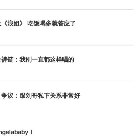
《浪姐》 吃饭喝多就答应了
拉裤链：我刚一直都这样唱的
目争议：跟刘哥私下关系非常好
elababy！