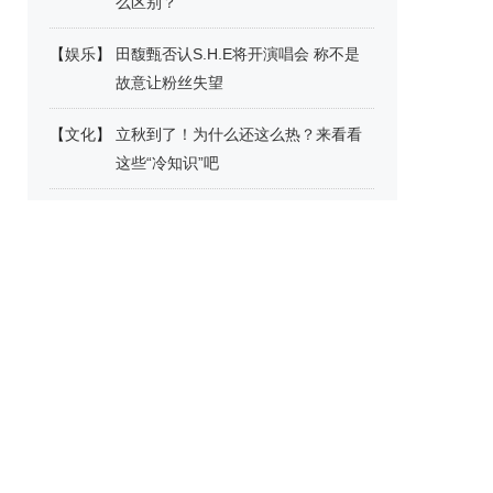
么区别？
【
娱乐
】
田馥甄否认S.H.E将开演唱会 称不是
故意让粉丝失望
【
文化
】
立秋到了！为什么还这么热？来看看
这些“冷知识”吧