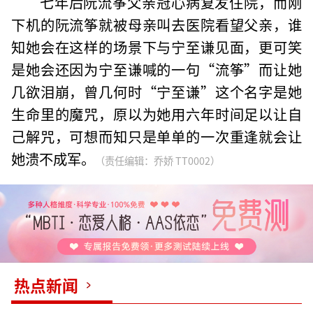
七年后阮流筝父亲冠心病复发住院，而刚
下机的阮流筝就被母亲叫去医院看望父亲，谁
知她会在这样的场景下与宁至谦见面，更可笑
是她会还因为宁至谦喊的一句“流筝”而让她
几欲泪崩，曾几何时“宁至谦”这个名字是她
生命里的魔咒，原以为她用六年时间足以让自
己解咒，可想而知只是单单的一次重逢就会让
她溃不成军。
（责任编辑：乔娇 TT0002）
热点新闻