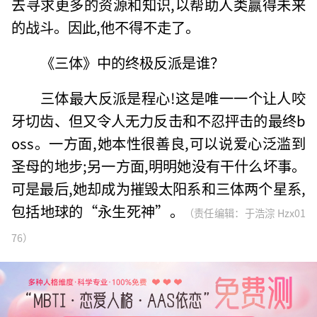
去寻求更多的资源和知识,以帮助人类赢得未来
的战斗。因此,他不得不走了。
《三体》中的终极反派是谁？
三体最大反派是程心!这是唯一一个让人咬
牙切齿、但又令人无力反击和不忍抨击的最终b
oss。一方面,她本性很善良,可以说爱心泛滥到
圣母的地步;另一方面,明明她没有干什么坏事。
可是最后,她却成为摧毁太阳系和三体两个星系,
包括地球的“永生死神”。
（责任编辑：于浩淙 Hzx01
76）