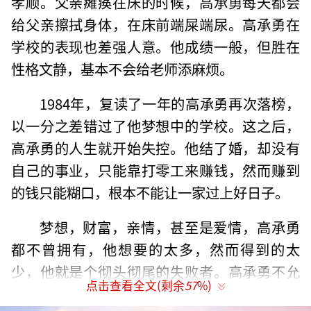
孝顺。父亲瘫痪在床的时候，高承勇每天都会
给父亲擦拭身体，在床前端屎端尿。高承勇在
学校的表现也差强人意。他成绩一般，但胜在
性格文静，基本不会给老师添麻烦。
1984年，复读了一年的高承勇再次落榜，
以一分之差错过了他梦想中的学校。这之后，
高承勇的人生就开始失控。他结了婚，却没有
自己的事业，只能靠打零工来赚钱，然而赚到
的钱只能糊口，根本不能让一家过上好日子。
梦想，财富，亲情，甚至是爱情，高承勇
都不曾拥有，他想要的太多，然而得到的太
少，他就是个彻头彻尾的失败者。高承勇不允
点击查看全文(剩余
57
%)
许自己失败，而他挽回自尊的方式就是杀人，