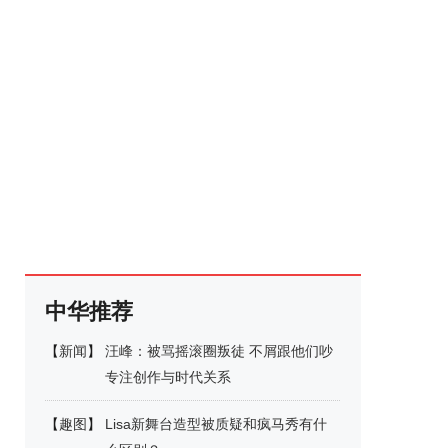
中华推荐
【
新闻
】
汪峰：被骂摇滚圈叛徒 不屑跟他们吵
专注创作与时代关系
【
趣图
】
Lisa新舞台造型被质疑和疯马秀有什