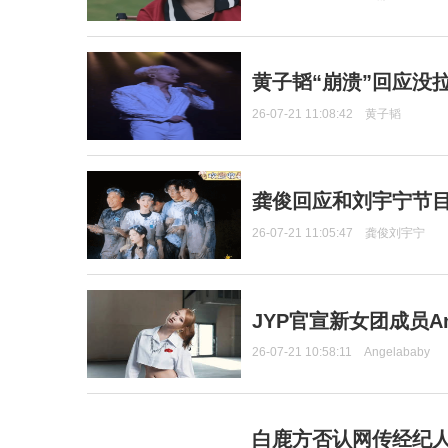
黄子韬“崩溃”回应没
26-07-21 11:08:42
黄子韬
龚俊回应和刘宇宁节
26-07-21 11:05:47
龚俊刘宇宁
JYP官宣新女团成员Ang
26-07-21 10:58:11
Angelababy
白鹿方否认网传经纪人