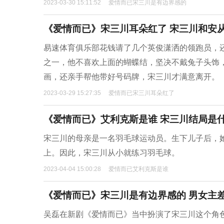
2023-03-30 15:11:52
爱情而已宋三川是有边界感的
《爱情而已》宋三川耳朵红了 宋三川和安
易速体育俱乐部花钱请了几个英俊潇洒的领跑员，
之一，他不喜欢上面的蝴蝶结，坚决不戴兔子头饰
画，还亲手帮他带好号码牌，宋三川才满意离开。
2023-03-29 15:27:35
爱情而已宋三川耳朵红了
《爱情而已》艾利克斯是谁 宋三川结局是
宋三川的母亲是一名羽毛球运动员。生下儿子后，
上。因此，宋三川从小就练习羽毛球。
2023-04-04 15:00:28
爱情而已艾利克斯是谁
《爱情而已》宋三川是有边界感的 男女主
吴磊在新剧《爱情而已》当中扮演了宋三川这个角