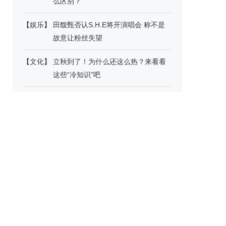
么区别？
【
娱乐
】
田馥甄否认S.H.E将开演唱会 称不是
故意让粉丝失望
【
文化
】
立秋到了！为什么还这么热？来看看
这些“冷知识”吧