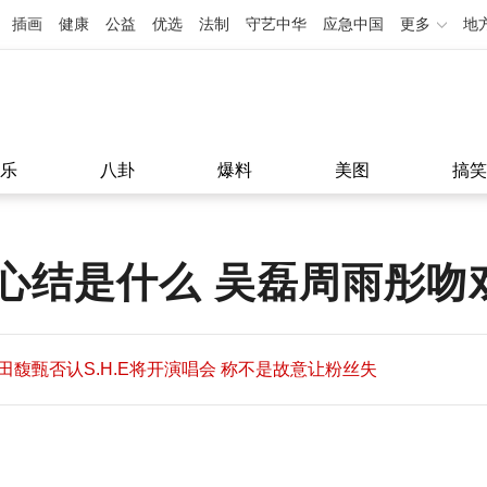
插画
健康
公益
优选
法制
守艺中华
应急中国
更多
地
乐
八卦
爆料
美图
搞笑
心结是什么 吴磊周雨彤吻
田馥甄否认S.H.E将开演唱会 称不是故意让粉丝失
望
田馥甄否认S.H.E将开演唱会 称不是故意让粉丝失
11:08
望
11:08