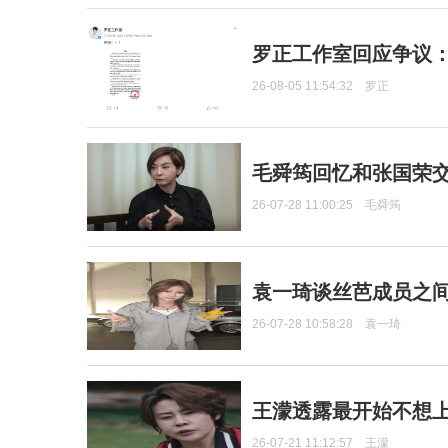
罗正工作室回应争议
26-08-05 11:54:32
罗正
毛舜筠回忆和张国荣
26-07-28 11:00:25
毛舜筠
袁一琦谈丝芭成员之
26-07-28 10:58:28
袁一琦
王濛透露最开始不想上
26-07-21 11:12:57
王濛