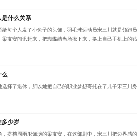
从是什么关系
还给每个人发了小兔子的头饰，羽毛球运动员宋三川就是领跑员
，梁友安闻讯赶来，把蝴蝶结当场揪下来，换上自己手机上的贴
什么
她选择了退休，所以她把自己的职业梦想寄托在了儿子宋三川身
差多少岁
色，搭档周雨彤饰演的梁友安，在这部剧中，宋三川把边界感的