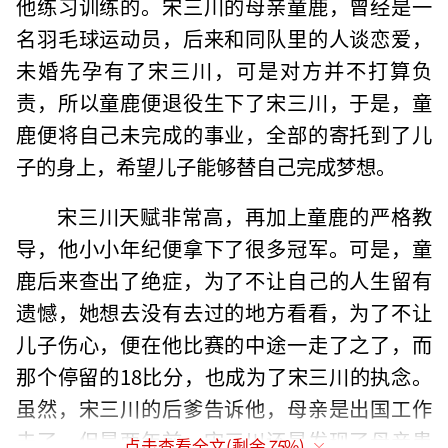
他练习训练的。宋三川的母亲童鹿，曾经是一
名羽毛球运动员，后来和同队里的人谈恋爱，
未婚先孕有了宋三川，可是对方并不打算负
责，所以童鹿便退役生下了宋三川，于是，童
鹿便将自己未完成的事业，全部的寄托到了儿
子的身上，希望儿子能够替自己完成梦想。
宋三川天赋非常高，再加上童鹿的严格教
导，他小小年纪便拿下了很多冠军。可是，童
鹿后来查出了绝症，为了不让自己的人生留有
遗憾，她想去没有去过的地方看看，为了不让
儿子伤心，便在他比赛的中途一走了之了，而
那个停留的18比分，也成为了宋三川的执念。
虽然，宋三川的后爹告诉他，母亲是出国工作
去了，但是两年前，宋三川还是发现了母亲患
点击查看全文(剩余
75
%)