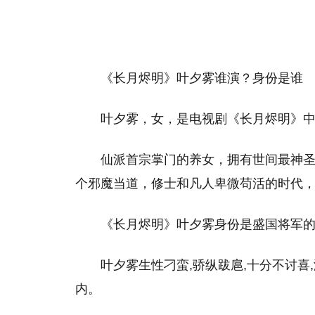
《长月烬明》叶夕雾谁演？身份是谁
叶夕雾，女，是电视剧《长月烬明》
仙派首宗掌门的养女，拥有世间最神
个邪魔当道，修士和凡人卑微苟活的时代
《长月烬明》叶夕雾身份是盛国将军的
叶夕雾生性刁蛮,骄纵跋扈,十分不讨喜
内。