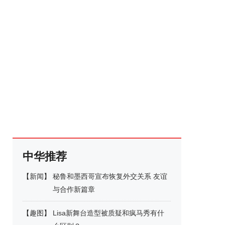
中华推荐
【
新闻
】
秘鲁和墨西哥宣布恢复外交关系 友谊
与合作新篇章
【
趣图
】
Lisa新舞台造型被质疑和疯马秀有什