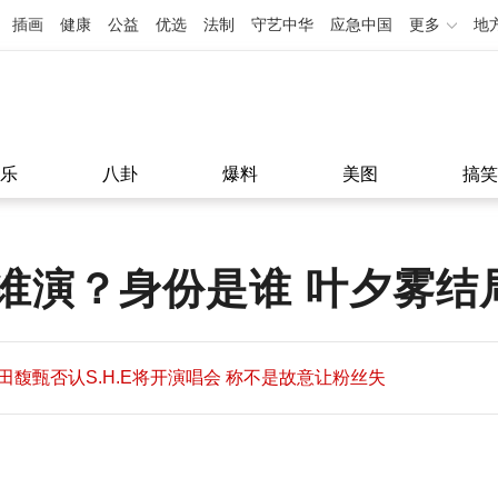
插画
健康
公益
优选
法制
守艺中华
应急中国
更多
地
乐
八卦
爆料
美图
搞笑
谁演？身份是谁 叶夕雾结
田馥甄否认S.H.E将开演唱会 称不是故意让粉丝失
望
田馥甄否认S.H.E将开演唱会 称不是故意让粉丝失
11:08
望
11:08