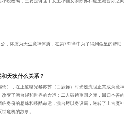
名小说改编，主要是讲述了女主小仙女黎苏苏和魔王澹台烬之间
人公，体质为天生魔神体质，在第732章中为了得到命皇的帮助
裳和天欢什么关系？
熙饰），在正道曙光黎苏苏（白鹿饰）时光逆流阻止其成为魔神
，改变了澹台烬和世界的命运；二人破镜重圆之际，回归本善的
面临身份的悬殊和残酷命运，澹台烬以身设局，逆转了上古魔神
灭世危机的故事。