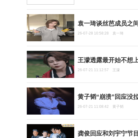
袁一琦谈丝芭成员之
26-07-28 10:58:28
袁一琦
王濛透露最开始不想上
26-07-21 11:12:57
王濛
黄子韬“崩溃”回应没
26-07-21 11:08:42
黄子韬
龚俊回应和刘宇宁节