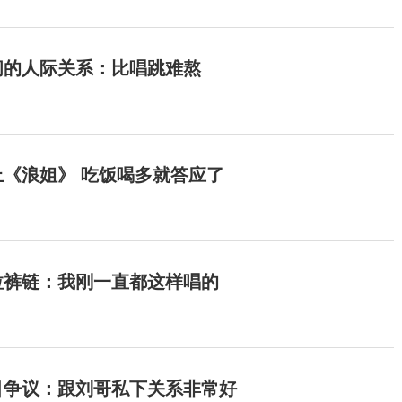
间的人际关系：比唱跳难熬
《浪姐》 吃饭喝多就答应了
拉裤链：我刚一直都这样唱的
目争议：跟刘哥私下关系非常好