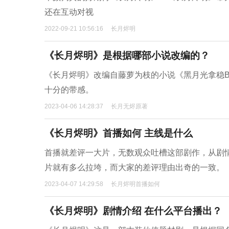
还在互动对视
2022-09-21 10:56:16
长月烬明
《长月烬明》是根据哪部小说改编的？
《长月烬明》改编自藤萝为枝的小说《黑月光拿稳
十分的带感。
2023-04-06 14:28:37
长月无烬原著
《长月烬明》首播如何 主线是什么
首播就差评一大片，无数观众吐槽这部剧作，从剧
片就有多么拉垮，而大家的差评理由出奇的一致。
2023-04-07 14:29:58
长月烬明首播如何
《长月烬明》剧情介绍 在什么平台播出？