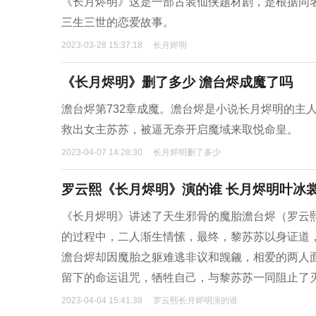
《长月烬明》这是一部古装仙侠题材剧，是根据同
三生三世的恋爱故事。
2023-03-28 15:37:18
长月烬明
《长月烬明》删了多少 澹台烬成魔了吗
澹台烬第732章成魔。澹台烬是小说长月烬明的主
救出女主苏苏，被逼无奈开启魔域来取悦命皇。
2023-04-07 14:28:30
长月烬明删了多少
罗云熙《长月烬明》演的谁 长月烬明叶冰
《长月烬明》讲述了天生邪骨的魔胎澹台烬（罗云
的过程中，二人渐生情愫，最终，黎苏苏以身证道
澹台烬却因魔胎之躯难逃非议和觊觎，相爱的两人
留下的命运诅咒，牺牲自己，与黎苏苏一同阻止了
2023-04-04 15:41:38
罗云熙长月烬明演的谁