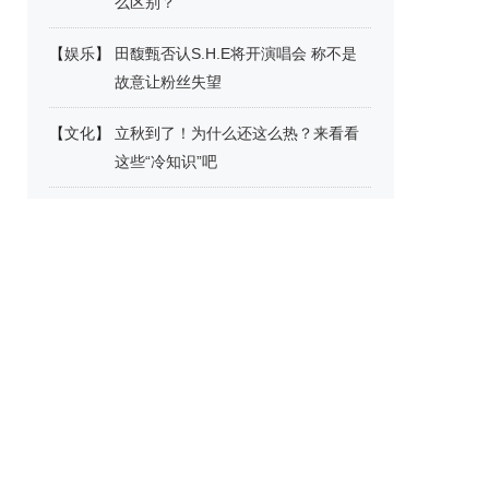
么区别？
【
娱乐
】
田馥甄否认S.H.E将开演唱会 称不是
故意让粉丝失望
【
文化
】
立秋到了！为什么还这么热？来看看
这些“冷知识”吧