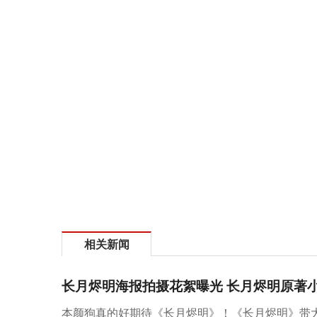
相关新闻
长月烬明海报拍摄花絮曝光 长月烬明原著
本颜狗真的好期待《长月烬明》！《长月烬明》带