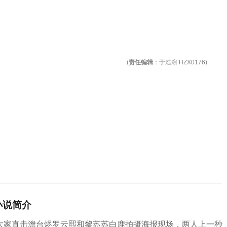
(
责任编辑
：于浩淙 HZX0176)
小说简介
大家直击澹台烬罗云熙和黎苏苏白鹿拍摄海报现场，两人上一秒