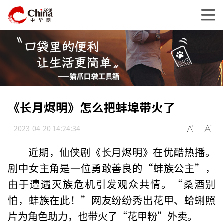
《长月烬明》怎么把蚌埠带火了
2023-04-20 14:24:34
近期，仙侠剧《长月烬明》在优酷热播。
剧中女主角是一位勇敢善良的“蚌族公主”，
由于遭遇灭族危机引发观众共情。“桑酒别
怕，蚌族在此！”网友纷纷秀出花甲、蛤蜊照
片为角色助力，也带火了“花甲粉”外卖。