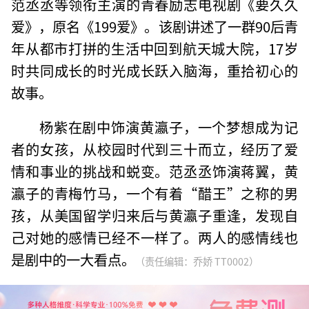
范丞丞等领衔主演的青春励志电视剧《要久久
爱》，原名《199爱》。该剧讲述了一群90后青
年从都市打拼的生活中回到航天城大院，17岁
时共同成长的时光成长跃入脑海，重拾初心的
故事。
杨紫在剧中饰演黄瀛子，一个梦想成为记
者的女孩，从校园时代到三十而立，经历了爱
情和事业的挑战和蜕变。范丞丞饰演蒋翼，黄
瀛子的青梅竹马，一个有着“醋王”之称的男
孩，从美国留学归来后与黄瀛子重逢，发现自
己对她的感情已经不一样了。两人的感情线也
是剧中的一大看点。
（责任编辑：乔娇 TT0002）