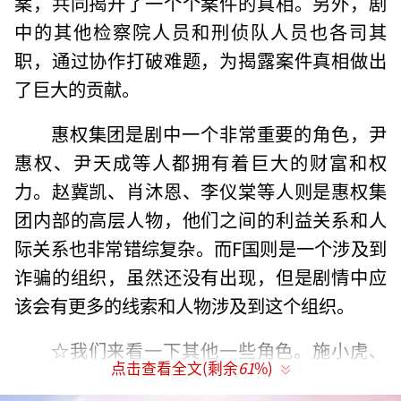
案，共同揭开了一个个案件的真相。另外，剧
中的其他检察院人员和刑侦队人员也各司其
职，通过协作打破难题，为揭露案件真相做出
了巨大的贡献。
惠权集团是剧中一个非常重要的角色，尹
惠权、尹天成等人都拥有着巨大的财富和权
力。赵冀凯、肖沐恩、李仪棠等人则是惠权集
团内部的高层人物，他们之间的利益关系和人
际关系也非常错综复杂。而F国则是一个涉及到
诈骗的组织，虽然还没有出现，但是剧情中应
该会有更多的线索和人物涉及到这个组织。
☆我们来看一下其他一些角色。施小虎、
点击查看全文(剩余
61
%)
大南、张小北等人是好朋友，其中张小北是被