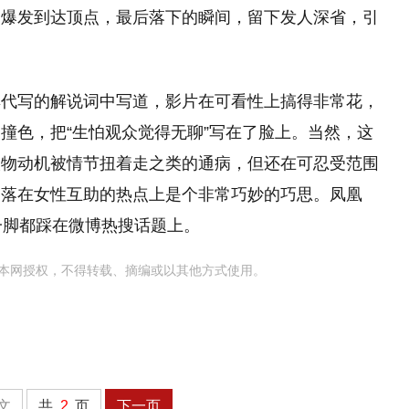
起爆发到达顶点，最后落下的瞬间，留下发人深省，引
其代写的解说词中写道，影片在可看性上搞得非常花，
撞色，把“生怕观众觉得无聊”写在了脸上。当然，这
人物动机被情节扭着走之类的通病，但还在可忍受范围
，落在女性互助的热点上是个非常巧妙的巧思。凤凰
南亚，每一脚都踩在微博热搜话题上。
本网授权，不得转载、摘编或以其他方式使用。
文
共
2
页
下一页