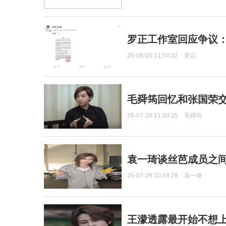
罗正工作室回应争议
26-08-05 11:54:32
罗正
毛舜筠回忆和张国荣
26-07-28 11:00:25
毛舜筠
袁一琦谈丝芭成员之
26-07-28 10:58:28
袁一琦
王濛透露最开始不想上