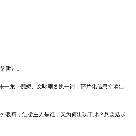
的陷阱》。
中朱一龙、倪妮、文咏珊各执一词，碎片化信息拼凑出
格外吸睛，红裙主人是谁，又为何出现于此？悬念迭起