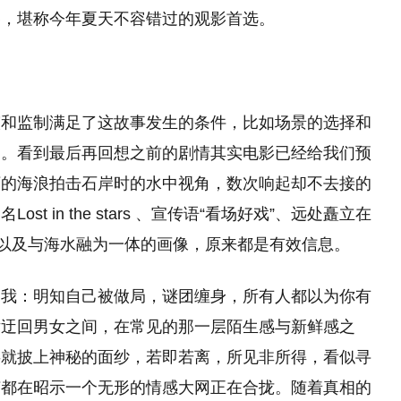
容，堪称今年夏天不容错过的观影首选。
？
演和监制满足了这故事发生的条件，比如场景的选择和
处。看到最后再回想之前的剧情其实电影已经给我们预
下的海浪拍击石岸时的水中视角，数次响起却不去接的
 in the stars 、宣传语“看场好戏”、远处矗立在
，以及与海水融为一体的画像，原来都是有效信息。
的我：明知自己被做局，谜团缠身，所有人都以为你有
片迂回男女之间，在常见的那一层陌生感与新鲜感之
事就披上神秘的面纱，若即若离，所见非所得，看似寻
节都在昭示一个无形的情感大网正在合拢。随着真相的