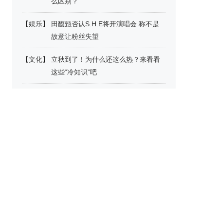
么区别？
【
娱乐
】
田馥甄否认S.H.E将开演唱会 称不是
故意让粉丝失望
【
文化
】
立秋到了！为什么还这么热？来看看
这些“冷知识”吧