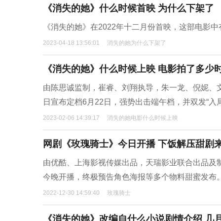
《消失的她》什么时候首映 为什么下架了
《消失的她》在2022年十二月份首映，这部电影
2023-04-18 13:56:01
消失的她为什么下架了
《消失的她》什么时候上映 电影拍了多少
由陈思诚监制，崔睿、刘翔执导，朱一龙、倪妮、
日宣布定档6月22日，强势出击端午档，并双发“入
2023-02-06 14:39:17
消失的她电影什么时候上映
网剧《玫瑰骑士》今日开播 下饭解压甜剧
由优酷、上海影视传媒出品，天瑞影业联合出品及
今晚开播，终极预告角色海报等多个物料甜蜜发布
2022-12-30 14:59:40
玫瑰骑士
《消失的她》改编自什么小说剧情介绍 几