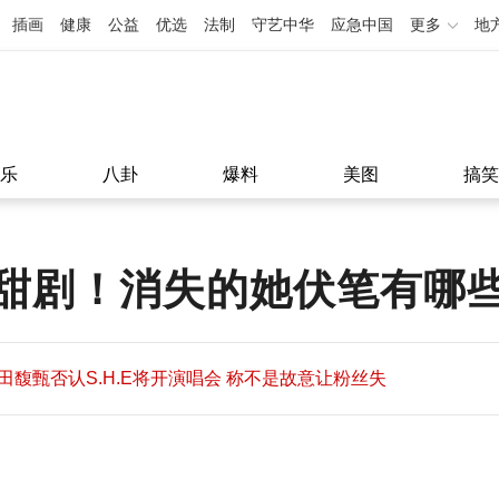
插画
健康
公益
优选
法制
守艺中华
应急中国
更多
地
乐
八卦
爆料
美图
搞笑
甜剧！消失的她伏笔有哪
田馥甄否认S.H.E将开演唱会 称不是故意让粉丝失
望
田馥甄否认S.H.E将开演唱会 称不是故意让粉丝失
11:08
望
11:08