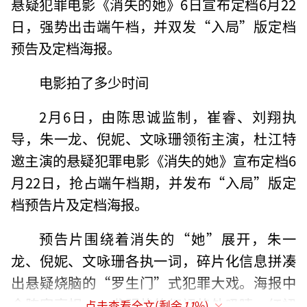
悬疑犯罪电影《消失的她》6日宣布定档6月22
日，强势出击端午档，并双发“入局”版定档
预告及定档海报。
电影拍了多少时间
2月6日，由陈思诚监制，崔睿、刘翔执
导，朱一龙、倪妮、文咏珊领衔主演，杜江特
邀主演的悬疑犯罪电影《消失的她》宣布定档6
月22日，抢占端午档期，并发布“入局”版定
档预告片及定档海报。
预告片围绕着消失的“她”展开，朱一
龙、倪妮、文咏珊各执一词，碎片化信息拼凑
出悬疑烧脑的“罗生门”式犯罪大戏。海报中
全阵容亮相，一袭明艳的红裙格外吸睛，红裙
点击查看全文(剩余
11
%)