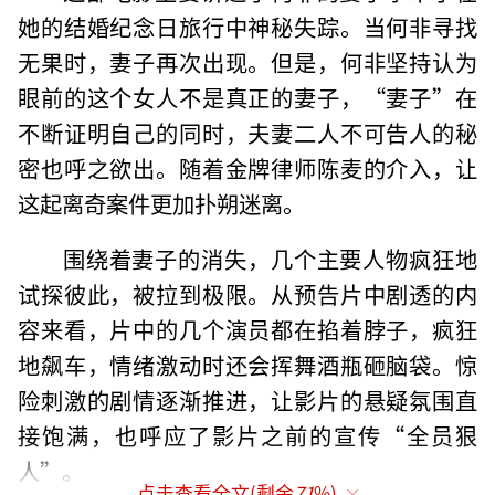
她的结婚纪念日旅行中神秘失踪。当何非寻找
无果时，妻子再次出现。但是，何非坚持认为
眼前的这个女人不是真正的妻子，“妻子”在
不断证明自己的同时，夫妻二人不可告人的秘
密也呼之欲出。随着金牌律师陈麦的介入，让
这起离奇案件更加扑朔迷离。
围绕着妻子的消失，几个主要人物疯狂地
试探彼此，被拉到极限。从预告片中剧透的内
容来看，片中的几个演员都在掐着脖子，疯狂
地飙车，情绪激动时还会挥舞酒瓶砸脑袋。惊
险刺激的剧情逐渐推进，让影片的悬疑氛围直
接饱满，也呼应了影片之前的宣传“全员狠
人”。
点击查看全文(剩余
71
%)