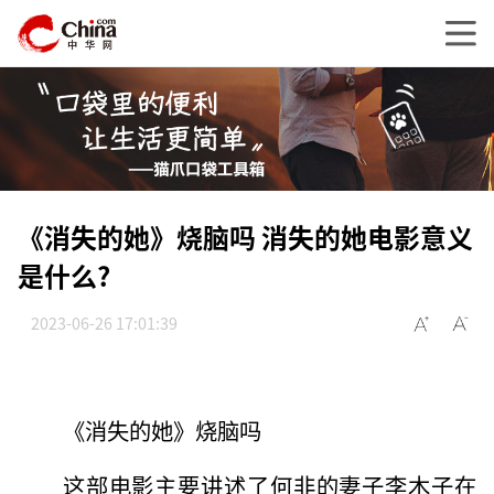
《消失的她》烧脑吗 消失的她电影意义
是什么?
2023-06-26 17:01:39
《消失的她》烧脑吗
这部电影主要讲述了何非的妻子李木子在