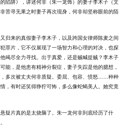
下的陷阱》，讲述何非（朱一龙饰）的妻子李木子（文
何非苦寻无果之时妻子再次现身，何非却坚称眼前的陌
踪又归来的真假妻子李木子，以及跨国女律师陈麦之间
疑犯罪片，它不仅展现了一场智力和心理的对决，也探
，他竭尽全力寻找。出于真爱，还是贼喊捉贼？李木子
种可能，是他患有精神分裂症，妻子失踪是他的臆想，
后，多次被丈夫何非质疑。委屈、包容、愤怒……种种
风情，有时还笑得狰狞可怖，多么像蛇蝎美人。她究竟
部悬疑片真的是太烧脑了。朱一龙何非到底经历了什
了。