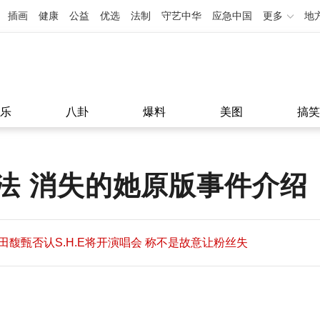
插画
健康
公益
优选
法制
守艺中华
应急中国
更多
地
乐
八卦
爆料
美图
搞笑
法 消失的她原版事件介绍
田馥甄否认S.H.E将开演唱会 称不是故意让粉丝失
望
田馥甄否认S.H.E将开演唱会 称不是故意让粉丝失
11:08
望
11:08