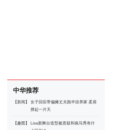
中华推荐
【
新闻
】
女子回应带偏瘫丈夫跑半挂养家 柔肩
撑起一片天
【
趣图
】
Lisa新舞台造型被质疑和疯马秀有什