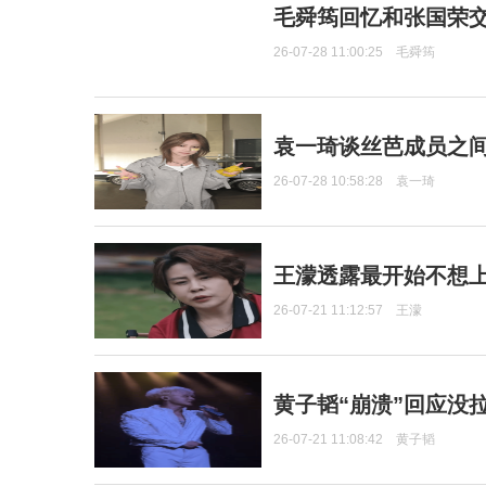
毛舜筠回忆和张国荣
26-07-28 11:00:25
毛舜筠
袁一琦谈丝芭成员之
26-07-28 10:58:28
袁一琦
王濛透露最开始不想上
26-07-21 11:12:57
王濛
黄子韬“崩溃”回应没
26-07-21 11:08:42
黄子韬