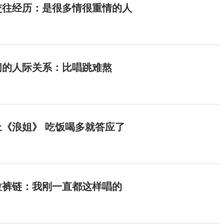
交往经历：是很多情很重情的人
间的人际关系：比唱跳难熬
《浪姐》 吃饭喝多就答应了
拉裤链：我刚一直都这样唱的