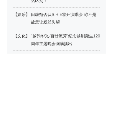
么区别？
【
娱乐
】
田馥甄否认S.H.E将开演唱会 称不是
故意让粉丝失望
【
文化
】
“越韵华光·百廿流芳”纪念越剧诞生120
周年主题晚会圆满播出