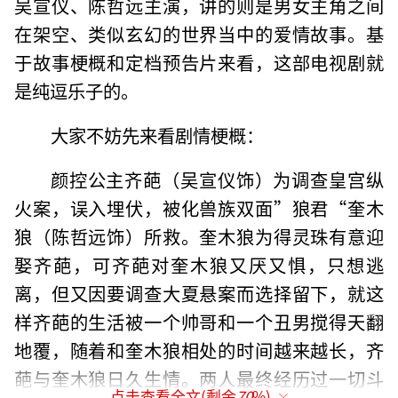
吴宣仪、陈哲远主演，讲的则是男女主角之间
在架空、类似玄幻的世界当中的爱情故事。基
于故事梗概和定档预告片来看，这部电视剧就
是纯逗乐子的。
大家不妨先来看剧情梗概：
颜控公主齐葩（吴宣仪饰）为调查皇宫纵
火案，误入埋伏，被化兽族双面”狼君“奎木
狼（陈哲远饰）所救。奎木狼为得灵珠有意迎
娶齐葩，可齐葩对奎木狼又厌又惧，只想逃
离，但又因要调查大夏悬案而选择留下，就这
样齐葩的生活被一个帅哥和一个丑男搅得天翻
地覆，随着和奎木狼相处的时间越来越长，齐
葩与奎木狼日久生情。两人最终经历过一切斗
点击查看全文(剩余
70
%)