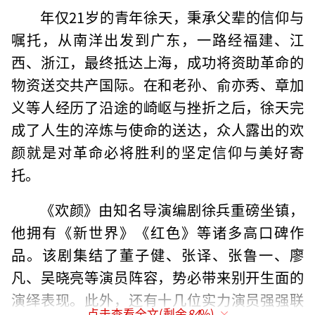
年仅21岁的青年徐天，秉承父辈的信仰与
嘱托，从南洋出发到广东，一路经福建、江
西、浙江，最终抵达上海，成功将资助革命的
物资送交共产国际。在和老孙、俞亦秀、章加
义等人经历了沿途的崎岖与挫折之后，徐天完
成了人生的淬炼与使命的送达，众人露出的欢
颜就是对革命必将胜利的坚定信仰与美好寄
托。
《欢颜》由知名导演编剧徐兵重磅坐镇，
他拥有《新世界》《红色》等诸多高口碑作
品。该剧集结了董子健、张译、张鲁一、廖
凡、吴晓亮等演员阵容，势必带来别开生面的
演绎表现。此外，还有十几位实力演员强强联
点击查看全文(剩余
84
%)