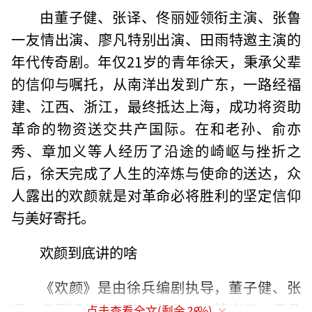
由董子健、张译、佟丽娅领衔主演、张鲁
一友情出演、廖凡特别出演、田雨特邀主演的
年代传奇剧。年仅21岁的青年徐天，秉承父辈
的信仰与嘱托，从南洋出发到广东，一路经福
建、江西、浙江，最终抵达上海，成功将资助
革命的物资送交共产国际。在和老孙、俞亦
秀、章加义等人经历了沿途的崎岖与挫折之
后，徐天完成了人生的淬炼与使命的送达，众
人露出的欢颜就是对革命必将胜利的坚定信仰
与美好寄托。
欢颜到底讲的啥
《欢颜》是由徐兵编剧执导，董子健、张
译、佟丽娅领衔主演、张鲁一友情出演、廖凡
点击查看全文(剩余
28
%)