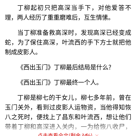
丁柳起初只把高深当手下，对他爱答不
理，两人经历了重重磨难后，互生情愫。
当丁柳准备救高深时，发现高深已经变成
蛇，为了保住高深，叶流西的手下方士就把他
制成皮影人。
《西出玉门》丁柳最后结局是什么?
《西出玉门》丁柳最终一个人。
丁柳是柳七的干女儿，柳七多年前，曾在
玉门关外，看到过皮影人运物资，当他得知恢
八之死时，便找上了昌东和叶流西，想让他们
带着丁柳和高深进入关内，一为给恢八收尸，
二为解开谜团，就这样丁柳和高深踏上了玉门
点击查看全文(剩余
34
%)