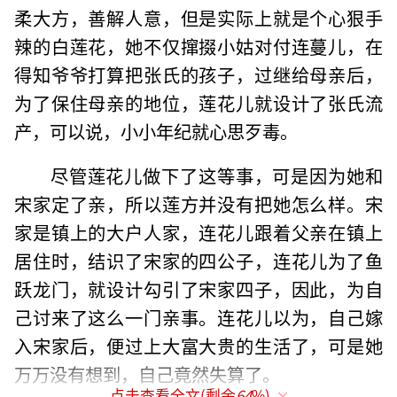
柔大方，善解人意，但是实际上就是个心狠手
辣的白莲花，她不仅撺掇小姑对付连蔓儿，在
得知爷爷打算把张氏的孩子，过继给母亲后，
为了保住母亲的地位，莲花儿就设计了张氏流
产，可以说，小小年纪就心思歹毒。
尽管莲花儿做下了这等事，可是因为她和
宋家定了亲，所以莲方并没有把她怎么样。宋
家是镇上的大户人家，连花儿跟着父亲在镇上
居住时，结识了宋家的四公子，连花儿为了鱼
跃龙门，就设计勾引了宋家四子，因此，为自
己讨来了这么一门亲事。连花儿以为，自己嫁
入宋家后，便过上大富大贵的生活了，可是她
万万没有想到，自己竟然失算了。
点击查看全文(剩余
64
%)