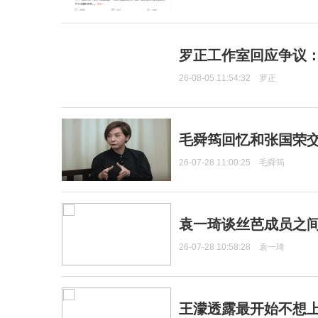
罗正工作室回应争议
26-08-05 11:54:32
罗正
毛舜筠回忆和张国荣
26-07-28 11:00:25
毛舜筠
袁一琦谈丝芭成员之
26-07-28 10:58:28
袁一琦
王濛透露最开始不想上