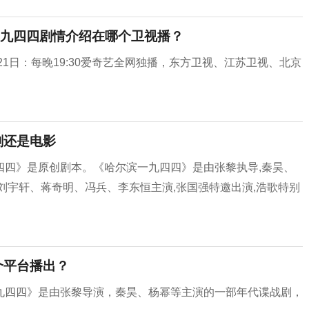
一九四四剧情介绍在哪个卫视播？
21日：每晚19:30爱奇艺全网独播，东方卫视、江苏卫视、北京
剧还是电影
四四》是原创剧本。《哈尔滨一九四四》是由张黎执导,秦昊、
刘宇轩、蒋奇明、冯兵、李东恒主演,张国强特邀出演,浩歌特别
个平台播出？
九四四》是由张黎导演，秦昊、杨幂等主演的一部年代谍战剧，