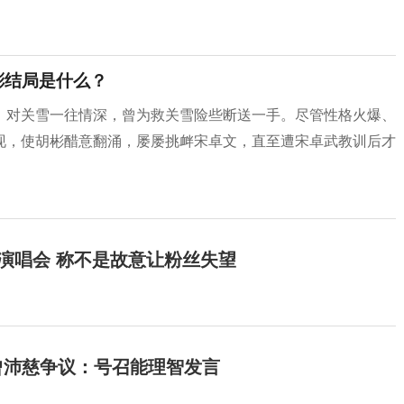
彬结局是什么？
，对关雪一往情深，曾为救关雪险些断送一手。尽管性格火爆、
现，使胡彬醋意翻涌，屡屡挑衅宋卓文，直至遭宋卓武教训后才
开演唱会 称不是故意让粉丝失望
曾沛慈争议：号召能理智发言