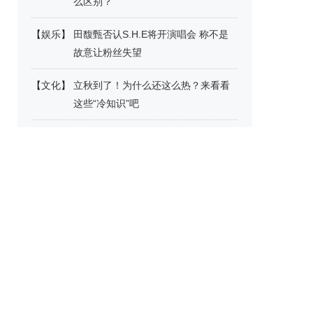
么区别？
【
娱乐
】
田馥甄否认S.H.E将开演唱会 称不是
故意让粉丝失望
【
文化
】
立秋到了！为什么还这么热？来看看
这些“冷知识”吧