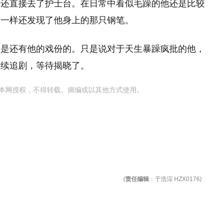
去还直接去了护士台。在日常中看似毛躁的他还是比较
不一样还发现了他身上的那只钢笔。
定是还有他的戏份的。只是说对于天生暴躁疯批的他，
持续追剧，等待揭晓了。
本网授权，不得转载、摘编或以其他方式使用。
(
责任编辑
：于浩淙 HZX0176)