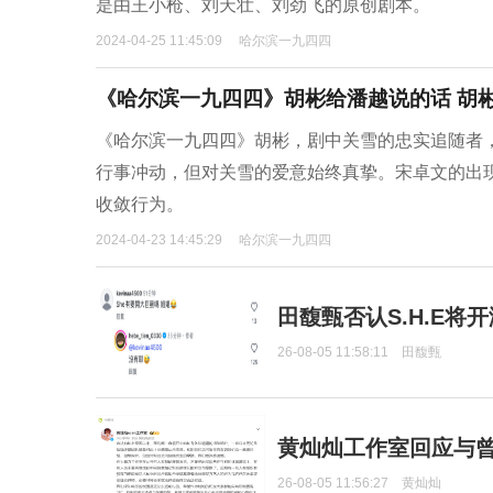
是由王小枪、刘天壮、刘劲飞的原创剧本。
2024-04-25 11:45:09
哈尔滨一九四四
《哈尔滨一九四四》胡彬给潘越说的话 胡
《哈尔滨一九四四》胡彬，剧中关雪的忠实追随者
行事冲动，但对关雪的爱意始终真挚。宋卓文的出
收敛行为。
2024-04-23 14:45:29
哈尔滨一九四四
田馥甄否认S.H.E将
26-08-05 11:58:11
田馥甄
黄灿灿工作室回应与
26-08-05 11:56:27
黄灿灿