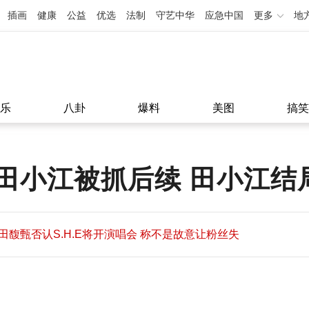
插画
健康
公益
优选
法制
守艺中华
应急中国
更多
地
乐
八卦
爆料
美图
搞笑
田小江被抓后续 田小江结
田馥甄否认S.H.E将开演唱会 称不是故意让粉丝失
望
田馥甄否认S.H.E将开演唱会 称不是故意让粉丝失
11:08
望
11:08