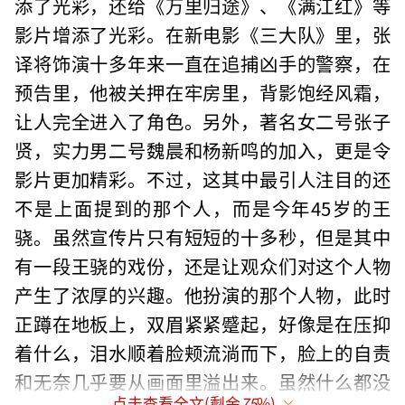
添了光彩，还给《万里归途》、《满江红》等
影片增添了光彩。在新电影《三大队》里，张
译将饰演十多年来一直在追捕凶手的警察，在
预告里，他被关押在牢房里，背影饱经风霜，
让人完全进入了角色。另外，著名女二号张子
贤，实力男二号魏晨和杨新鸣的加入，更是令
影片更加精彩。不过，这其中最引人注目的还
不是上面提到的那个人，而是今年45岁的王
骁。虽然宣传片只有短短的十多秒，但是其中
有一段王骁的戏份，还是让观众们对这个人物
产生了浓厚的兴趣。他扮演的那个人物，此时
正蹲在地板上，双眉紧紧蹙起，好像是在压抑
着什么，泪水顺着脸颊流淌而下，脸上的自责
和无奈几乎要从画面里溢出来。虽然什么都没
点击查看全文(剩余
75
%)