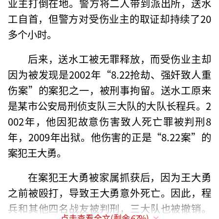
业主打倒在地。警方将二人带到派出所，送水
工自首，但警方对受伤业主的取证却持续了20
多个小时。
后来，送水工被无罪释放，而受伤业主却
因为被发现是2002年“8.22抢劫、强奸致人重
伤案”的案犯之一，被刑事拘留。送水工原来
是某市公安局刑侦支队三大队的大队长程兵。2
002年，他因犯故意伤害致人死亡罪被判刑8
年，2009年出狱。他伤害的正是“8.22案”的
案犯王大勇。
在案犯王大勇被家属抓获后，因为王大勇
之前被殴打，导致王大勇意外死亡。因此，程
兵和其他四名战友被判刑，三大队也被撤销。
点击查看全文(剩余
67
%)