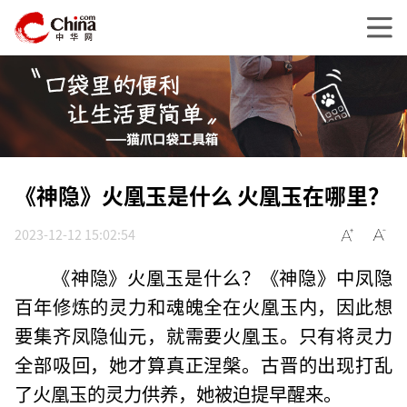
《神隐》火凰玉是什么 火凰玉在哪里？
2023-12-12 15:02:54
《神隐》火凰玉是什么？《神隐》中凤隐
百年修炼的灵力和魂魄全在火凰玉内，因此想
要集齐凤隐仙元，就需要火凰玉。只有将灵力
全部吸回，她才算真正涅槃。古晋的出现打乱
了火凰玉的灵力供养，她被迫提早醒来。