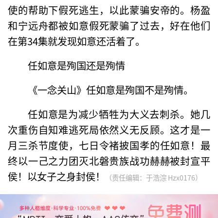
使的帮助下假死逃生，以此蒙骗安帝的。杨盈
和宁远舟都被如意假死蒙骗了过去，好在他们
在第34集就发现如意还活着了。
任如意是殉国还是殉情
《一念关山》任如意是殉国不是殉情。
任如意是为减少牺牲为大义去刺杀。她几
次重伤自知难逃死局依然义无反顾。这才是一
月三杀节度使，七日令褚披国孝的任如意！最
终以一己之力团灭北磐贵族战功赫赫被封宣平
侯！以女子之身封侯！
（责任编辑：于浩淙 Hzx0176）