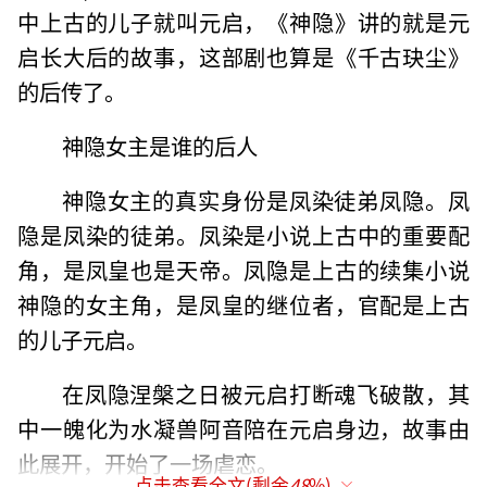
中上古的儿子就叫元启，《神隐》讲的就是元
启长大后的故事，这部剧也算是《千古玦尘》
的后传了。
神隐女主是谁的后人
神隐女主的真实身份是凤染徒弟凤隐。凤
隐是凤染的徒弟。凤染是小说上古中的重要配
角，是凤皇也是天帝。凤隐是上古的续集小说
神隐的女主角，是凤皇的继位者，官配是上古
的儿子元启。
在凤隐涅槃之日被元启打断魂飞破散，其
中一魄化为水凝兽阿音陪在元启身边，故事由
此展开，开始了一场虐恋。
点击查看全文(剩余
48
%)